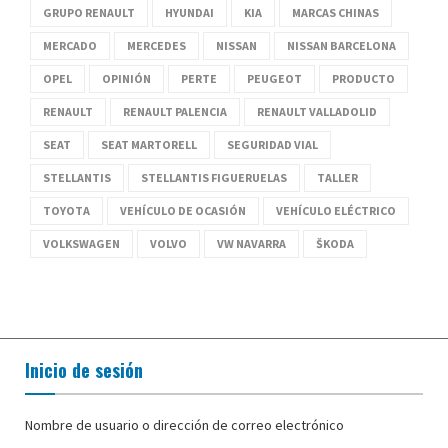
GRUPO RENAULT
HYUNDAI
KIA
MARCAS CHINAS
MERCADO
MERCEDES
NISSAN
NISSAN BARCELONA
OPEL
OPINIÓN
PERTE
PEUGEOT
PRODUCTO
RENAULT
RENAULT PALENCIA
RENAULT VALLADOLID
SEAT
SEAT MARTORELL
SEGURIDAD VIAL
STELLANTIS
STELLANTIS FIGUERUELAS
TALLER
TOYOTA
VEHÍCULO DE OCASIÓN
VEHÍCULO ELÉCTRICO
VOLKSWAGEN
VOLVO
VW NAVARRA
ŠKODA
Inicio de sesión
Nombre de usuario o dirección de correo electrónico