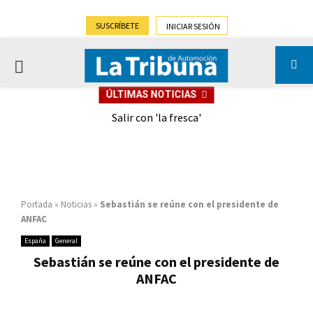
SUSCRÍBETE
INICIAR SESIÓN
PRIMARY
ÚLTIMAS NOTICIAS
MENU
eely
Salir con 'la fresca'
Portada
»
Noticias
»
Sebastián se reúne con el presidente de
ANFAC
España
General
Sebastián se reúne con el presidente de
ANFAC