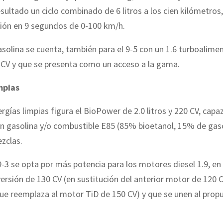
ultado un ciclo combinado de 6 litros a los cien kilómetro
ción en 9 segundos de 0-100 km/h.
gasolina se cuenta, también para el 9-5 con un 1.6 turboalime
 CV y que se presenta como un acceso a la gama.
mpias
ergías limpias figura el BioPower de 2.0 litros y 220 CV, capa
n gasolina y/o combustible E85 (85% bioetanol, 15% de gaso
zclas.
-3 se opta por más potencia para los motores diesel 1.9, en 
versión de 130 CV (en sustitución del anterior motor de 120 
ue reemplaza al motor TiD de 150 CV) y que se unen al prop