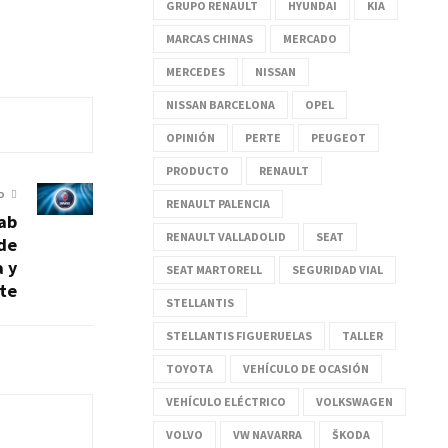
GRUPO RENAULT
HYUNDAI
KIA
MARCAS CHINAS
MERCADO
MERCEDES
NISSAN
NISSAN BARCELONA
OPEL
OPINIÓN
PERTE
PEUGEOT
PRODUCTO
RENAULT
O
RENAULT PALENCIA
ab
RENAULT VALLADOLID
SEAT
 de
 y
SEAT MARTORELL
SEGURIDAD VIAL
nte
STELLANTIS
STELLANTIS FIGUERUELAS
TALLER
TOYOTA
VEHÍCULO DE OCASIÓN
VEHÍCULO ELÉCTRICO
VOLKSWAGEN
VOLVO
VW NAVARRA
ŠKODA