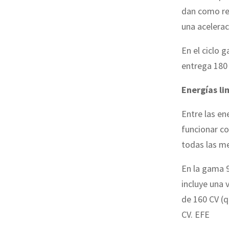
dan como res
una acelera
En el ciclo 
entrega 180
Energías li
Entre las en
funcionar co
todas las me
En la gama 9
incluye una 
de 160 CV (q
CV. EFE