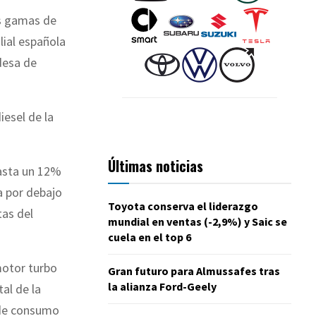
s gamas de
lial española
desa de
esel de la
Últimas noticias
hasta un 12%
a por debajo
Toyota conserva el liderazgo
tas del
mundial en ventas (-2,9%) y Saic se
cuela en el top 6
motor turbo
Gran futuro para Almussafes tras
la alianza Ford-Geely
tal de la
 de consumo