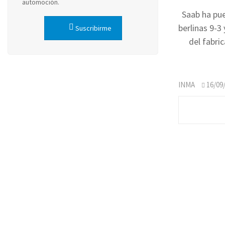
automoción.
Saab
ha pue
berlinas 9-3
Suscribirme
del fabri
INMA
16/09