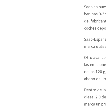
Saab
ha pues
berlinas 9-3
del fabrican
coches depo
Saab
-España
marca utiliz
Otro avance 
las emisione
de los 120 g
abono del I
Dentro de la
diesel 2.0 d
marca un pr