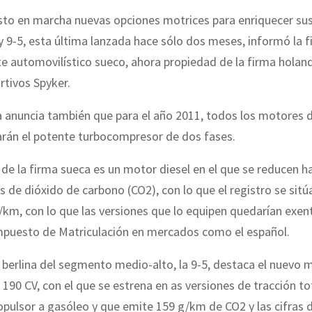
to en marcha nuevas opciones motrices para enriquecer su
 y 9-5, esta última lanzada hace sólo dos meses, informó la fi
te automovilístico sueco, ahora propiedad de la firma holan
rtivos Spyker.
 anuncia también que para el año 2011, todos los motores di
arán el potente turbocompresor de dos fases.
de la firma sueca es un motor diesel en el que se reducen 
s de dióxido de carbono (CO2), con lo que el registro se sitú
/km, con lo que las versiones que lo equipen quedarían exen
mpuesto de Matriculación en mercados como el español.
 berlina del segmento medio-alto, la 9-5, destaca el nuevo 
e 190 CV, con el que se estrena en as versiones de tracción to
opulsor a gasóleo y que emite 159 g/km de CO2 y las cifras