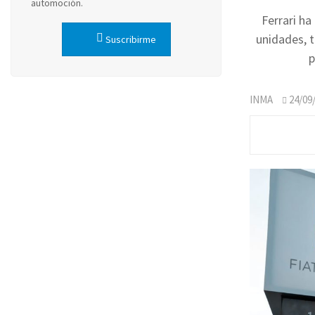
automoción.
Ferrari ha
unidades, t
Suscribirme
p
INMA
24/09