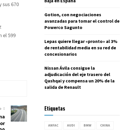
baja en España
y sus 670
Gotion, con negociaciones
avanzadas para tomar el control de
z
Powerco Sagunto
n el 599
Lepas quiere llegar «pronto» al 3%
de rentabilidad media en su red de
concesionarios
Nissan Ávila consigue la
adjudicación del eje trasero del
Qashqai y compensa un 20% de la
salida de Renault
Etiquetas
O
na
por
ANFAC
AUDI
BMW
CHINA
000