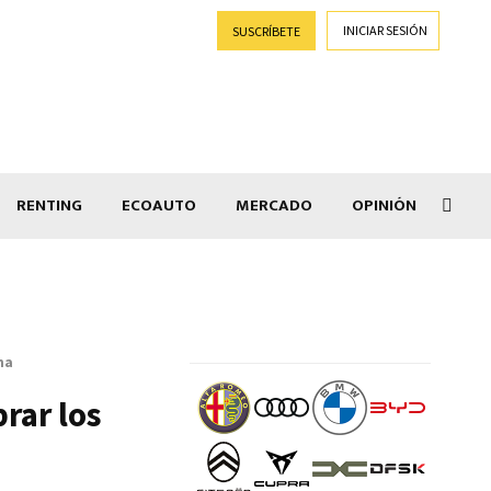
INICIAR SESIÓN
SUSCRÍBETE
RENTING
ECOAUTO
MERCADO
OPINIÓN
Goti
na
rar los