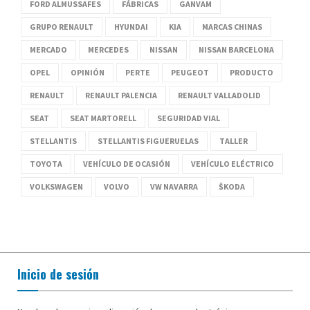
FORD ALMUSSAFES
FÁBRICAS
GANVAM
GRUPO RENAULT
HYUNDAI
KIA
MARCAS CHINAS
MERCADO
MERCEDES
NISSAN
NISSAN BARCELONA
OPEL
OPINIÓN
PERTE
PEUGEOT
PRODUCTO
RENAULT
RENAULT PALENCIA
RENAULT VALLADOLID
SEAT
SEAT MARTORELL
SEGURIDAD VIAL
STELLANTIS
STELLANTIS FIGUERUELAS
TALLER
TOYOTA
VEHÍCULO DE OCASIÓN
VEHÍCULO ELÉCTRICO
VOLKSWAGEN
VOLVO
VW NAVARRA
ŠKODA
Inicio de sesión