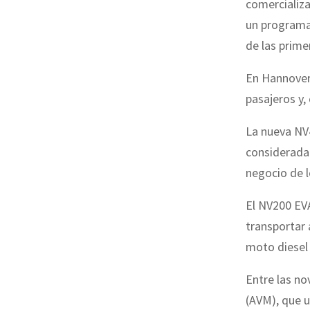
comercializa
un programa 
de las prime
En Hannover,
pasajeros y,
La nueva NV4
considerada
negocio de l
El NV200 EV
transportar 
moto diesel 
Entre las no
(AVM), que u