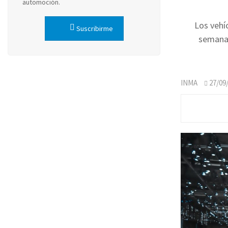
automoción.
Los vehí
Suscribirme
semana 
INMA
27/09