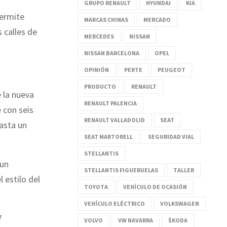
GRUPO RENAULT
HYUNDAI
KIA
permite
MARCAS CHINAS
MERCADO
 calles de
MERCEDES
NISSAN
NISSAN BARCELONA
OPEL
OPINIÓN
PERTE
PEUGEOT
PRODUCTO
RENAULT
 la nueva
RENAULT PALENCIA
 con seis
RENAULT VALLADOLID
SEAT
asta un
SEAT MARTORELL
SEGURIDAD VIAL
STELLANTIS
 un
STELLANTIS FIGUERUELAS
TALLER
 estilo del
TOYOTA
VEHÍCULO DE OCASIÓN
VEHÍCULO ELÉCTRICO
VOLKSWAGEN
7
VOLVO
VW NAVARRA
ŠKODA