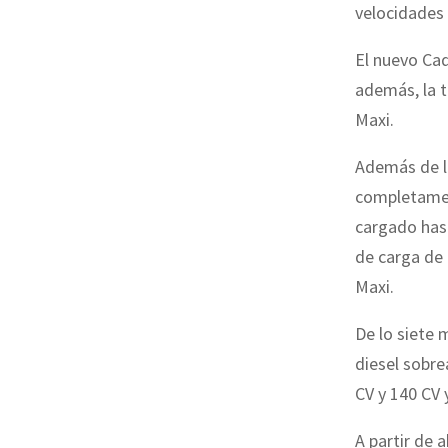
velocidades 
El nuevo Cad
además, la t
Maxi.
Además de la
completament
cargado hast
de carga de 
Maxi.
De lo siete 
diesel sobre
CV y 140 CV 
A partir de 