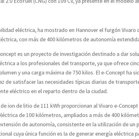
al 2.0 EcoFuel (CNG) con 109 CV, ya presente en el modelo an
ilidad eléctrica, ha mostrado en Hannover el furgón Vivaro 
léctrica, con más de 400 kilómetros de autonomía extendid
Concept es un proyecto de investigación destinado a dar sol
éctrica a los profesionales del transporte, ya que ofrece ci
olumen y una carga máxima de 750 kilos. El e-Concept ha si
az de satisfacer las necesidades típicas diarias de transport
e eléctrico en el reparto dentro de la ciudad.
 de ion de litio de 111 kWh proporcionan al Vivaro e-Concept
léctrica de 100 kilómetros, ampliados a más de 400 kilómet
xtensión de autonomía, consistente en la utilización de un
ional cuya única función es la de generar energía eléctrica p