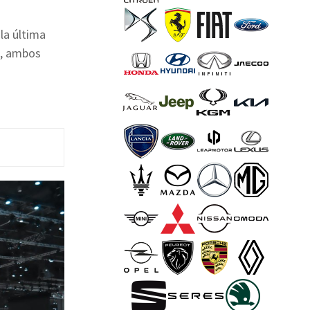
la última
s, ambos