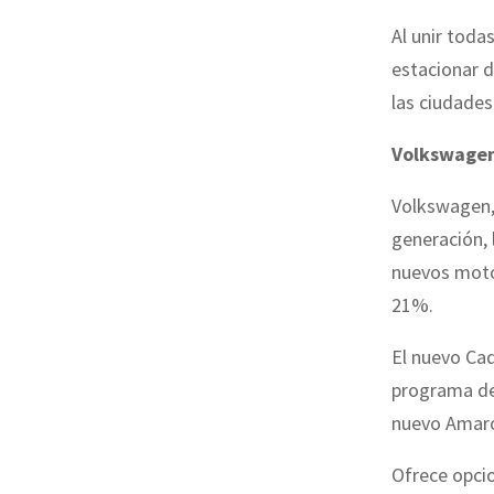
Al unir toda
estacionar d
las ciudades
Volkswage
Volkswagen, 
generación, 
nuevos motor
21%.
El nuevo Ca
programa de 
nuevo Amarok
Ofrece opci