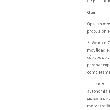
de gas natur
Opel
Opel, en mov
propulsión e
El Vivaro e-
movilidad el
cúbicos de v
para ser cap
completament
Las baterías
autonomía e
sistema de e
motor tradic