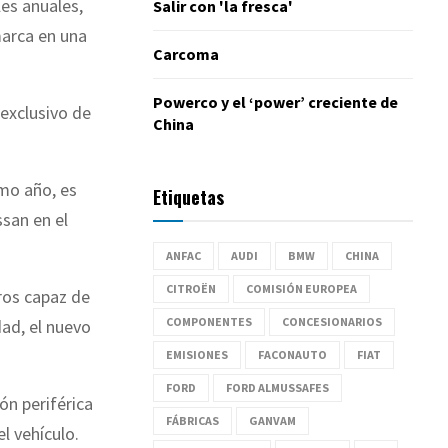
es anuales,
Salir con 'la fresca'
marca en una
Carcoma
Powerco y el ‘power’ creciente de
exclusivo de
China
imo año, es
Etiquetas
san en el
ANFAC
AUDI
BMW
CHINA
CITROËN
COMISIÓN EUROPEA
ros capaz de
COMPONENTES
CONCESIONARIOS
dad, el nuevo
EMISIONES
FACONAUTO
FIAT
FORD
FORD ALMUSSAFES
ón periférica
FÁBRICAS
GANVAM
l vehículo.