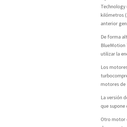
Technology (
kilómetros (
anterior gen
De forma alt
BlueMotion 
utilizar la e
Los motores 
turbocompreso
motores de 4
La versión d
que supone q
Otro motor 