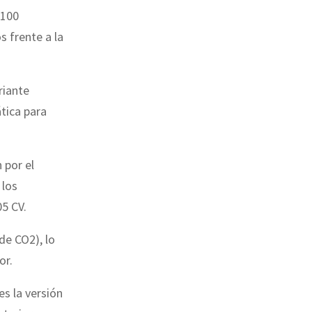
 100
s frente a la
riante
tica para
 por el
 los
5 CV.
de CO2), lo
or.
s la versión