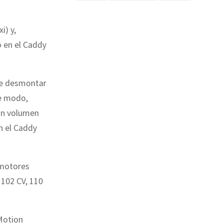
i) y,
o en el Caddy
ble desmontar
te modo,
 un volumen
en el Caddy
 motores
 102 CV, 110
Motion