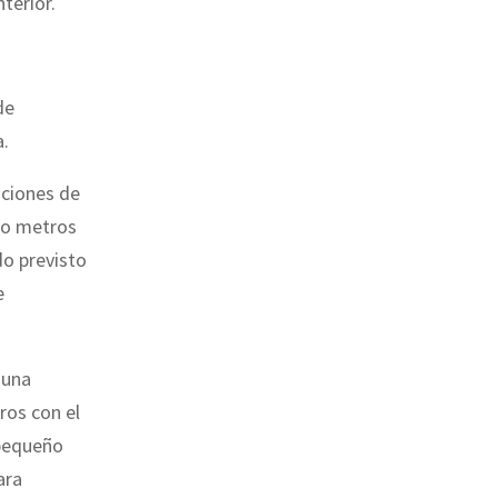
terior.
de
a.
uciones de
nco metros
do previsto
e
 una
ros con el
 pequeño
ara