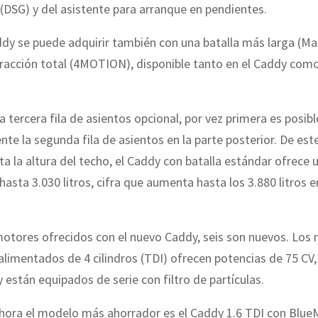
(DSG) y del asistente para arranque en pendientes.
dy se puede adquirir también con una batalla más larga (Max
racción total (4MOTION), disponible tanto en el Caddy com
 tercera fila de asientos opcional, por vez primera es posi
e la segunda fila de asientos en la parte posterior. De es
a la altura del techo, el Caddy con batalla estándar ofrece
hasta 3.030 litros, cifra que aumenta hasta los 3.880 litros 
motores ofrecidos con el nuevo Caddy, seis son nuevos. Los
alimentados de 4 cilindros (TDI) ofrecen potencias de 75 CV,
y están equipados de serie con filtro de partículas.
ahora el modelo más ahorrador es el Caddy 1.6 TDI con Blue