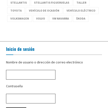
STELLANTIS
STELLANTIS FIGUERUELAS
TALLER
TOYOTA
VEHÍCULO DE OCASIÓN
VEHÍCULO ELÉCTRICO
VOLKSWAGEN
VOLVO
VW NAVARRA
ŠKODA
Inicio de sesión
Nombre de usuario o dirección de correo electrónico
Contraseña