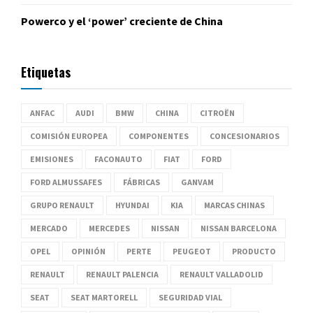
Powerco y el ‘power’ creciente de China
Etiquetas
ANFAC
AUDI
BMW
CHINA
CITROËN
COMISIÓN EUROPEA
COMPONENTES
CONCESIONARIOS
EMISIONES
FACONAUTO
FIAT
FORD
FORD ALMUSSAFES
FÁBRICAS
GANVAM
GRUPO RENAULT
HYUNDAI
KIA
MARCAS CHINAS
MERCADO
MERCEDES
NISSAN
NISSAN BARCELONA
OPEL
OPINIÓN
PERTE
PEUGEOT
PRODUCTO
RENAULT
RENAULT PALENCIA
RENAULT VALLADOLID
SEAT
SEAT MARTORELL
SEGURIDAD VIAL