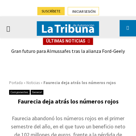
SUSCRÍBETE
INICIAR SESIÓN
PRIMARY
ÚLTIMAS NOTICIAS
MENU
,9%)
Gran futuro para Almussafes tras la alianza Ford-Geely
Portada
»
Noticias
»
Faurecia deja atrás los números rojos
Componentes
General
Faurecia deja atrás los números rojos
Faurecia abandonó los números rojos en el primer
semestre del año, en el que tuvo un beneficio neto
de 102 millones de euros, frente a la pérdida de