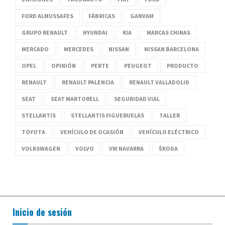
FORD ALMUSSAFES
FÁBRICAS
GANVAM
GRUPO RENAULT
HYUNDAI
KIA
MARCAS CHINAS
MERCADO
MERCEDES
NISSAN
NISSAN BARCELONA
OPEL
OPINIÓN
PERTE
PEUGEOT
PRODUCTO
RENAULT
RENAULT PALENCIA
RENAULT VALLADOLID
SEAT
SEAT MARTORELL
SEGURIDAD VIAL
STELLANTIS
STELLANTIS FIGUERUELAS
TALLER
TOYOTA
VEHÍCULO DE OCASIÓN
VEHÍCULO ELÉCTRICO
VOLKSWAGEN
VOLVO
VW NAVARRA
ŠKODA
Inicio de sesión