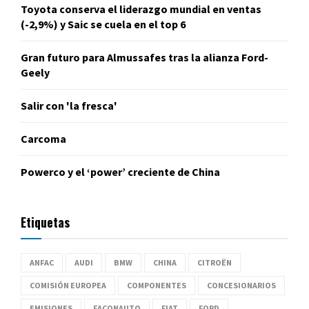
Toyota conserva el liderazgo mundial en ventas
(-2,9%) y Saic se cuela en el top 6
Gran futuro para Almussafes tras la alianza Ford-
Geely
Salir con 'la fresca'
Carcoma
Powerco y el ‘power’ creciente de China
Etiquetas
ANFAC
AUDI
BMW
CHINA
CITROËN
COMISIÓN EUROPEA
COMPONENTES
CONCESIONARIOS
EMISIONES
FACONAUTO
FIAT
FORD