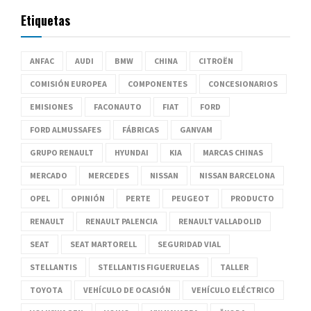
Etiquetas
ANFAC
AUDI
BMW
CHINA
CITROËN
COMISIÓN EUROPEA
COMPONENTES
CONCESIONARIOS
EMISIONES
FACONAUTO
FIAT
FORD
FORD ALMUSSAFES
FÁBRICAS
GANVAM
GRUPO RENAULT
HYUNDAI
KIA
MARCAS CHINAS
MERCADO
MERCEDES
NISSAN
NISSAN BARCELONA
OPEL
OPINIÓN
PERTE
PEUGEOT
PRODUCTO
RENAULT
RENAULT PALENCIA
RENAULT VALLADOLID
SEAT
SEAT MARTORELL
SEGURIDAD VIAL
STELLANTIS
STELLANTIS FIGUERUELAS
TALLER
TOYOTA
VEHÍCULO DE OCASIÓN
VEHÍCULO ELÉCTRICO