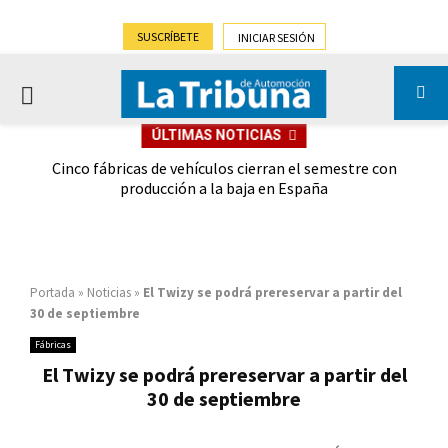
SUSCRÍBETE
INICIAR SESIÓN
PRIMARY
ÚLTIMAS NOTICIAS
MENU
 las
Cinco fábricas de vehículos cierran el semestre con
G
ión
producción a la baja en España
Portada
»
Noticias
»
El Twizy se podrá prereservar a partir del
30 de septiembre
Fábricas
El Twizy se podrá prereservar a partir del
30 de septiembre