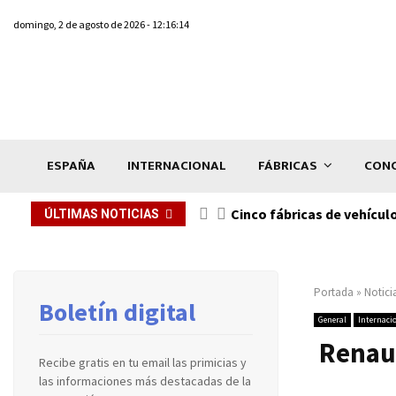
domingo, 2 de agosto de 2026 - 12:16:14
ESPAÑA
INTERNACIONAL
FÁBRICAS
CONC
n de...
Cinco fábricas de vehícul
ÚLTIMAS NOTICIAS
Portada
»
Notici
Boletín digital
General
Internaci
Renaul
Recibe gratis en tu email las primicias y
las informaciones más destacadas de la