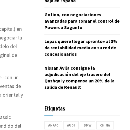
baja en España
Gotion, con negociaciones
avanzadas para tomar el control de
Powerco Sagunto
apital) en
negociar la
Lepas quiere llegar «pronto» al 3%
delo del
de rentabilidad media en su red de
concesionarios
iginal de
Nissan Ávila consigue la
adjudicación del eje trasero del
e -con un
Qashqai y compensa un 20% de la
 ventas de
salida de Renault
 oriental y
Etiquetas
lassic
endido del
ANFAC
AUDI
BMW
CHINA