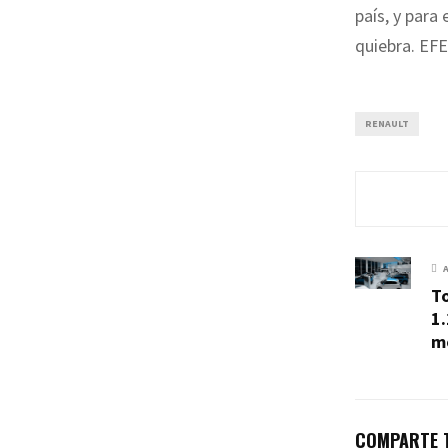
país, y para
quiebra. EFE
RENAULT
To
1.
mo
COMPARTE T