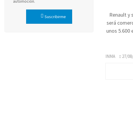
automoción.
Renault y 
Suscribirme
será comerc
unos 5.600 e
INMA
27/08