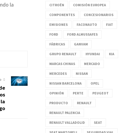
ando la
CITROËN
COMISIÓN EUROPEA
COMPONENTES
CONCESIONARIOS
EMISIONES
FACONAUTO
FIAT
FORD
FORD ALMUSSAFES
FÁBRICAS
GANVAM
GRUPO RENAULT
HYUNDAI
KIA
MARCAS CHINAS
MERCADO
MERCEDES
NISSAN
O
NISSAN BARCELONA
OPEL
 de
OPINIÓN
PERTE
PEUGEOT
los
 la
PRODUCTO
RENAULT
igo
RENAULT PALENCIA
RENAULT VALLADOLID
SEAT
SEAT MARTORELL
SEGURIDAD VIAL