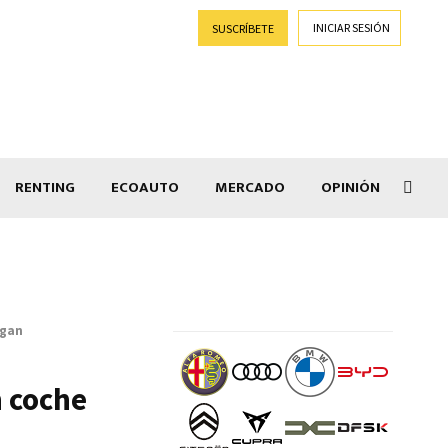
INICIAR SESIÓN
SUSCRÍBETE
RENTING
ECOAUTO
MERCADO
OPINIÓN
Goti
ogan
n coche