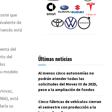
coste que
uivalente de
francés está
uenta del
nto del
Últimas noticias
los
 su modelo
Al menos cinco autonomías no
podrán atender todas las
solicitudes del Moves III de 2025,
pese a la ampliación de fondos
vtovaz,
966), está
Cinco fábricas de vehículos cierran
laría su
el semestre con producción a la