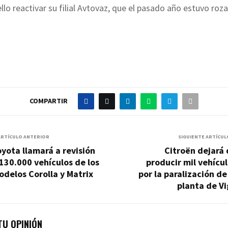
 ello reactivar su filial Avtovaz, que el pasado año estuvo roz
COMPARTIR
ARTÍCULO ANTERIOR
SIGUIENTE ARTÍCUL
yota llamará a revisión
Citroën dejará
130.000 vehículos de los
producir mil vehícu
delos Corolla y Matrix
por la paralización de
planta de V
U OPINIÓN