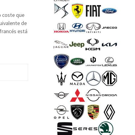
o coste que
uivalente de
 francés está