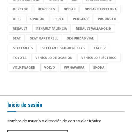
MERCADO
MERCEDES
NISSAN
NISSAN BARCELONA
OPEL
OPINIÓN
PERTE
PEUGEOT
PRODUCTO
RENAULT
RENAULT PALENCIA
RENAULT VALLADOLID
SEAT
SEAT MARTORELL
SEGURIDAD VIAL
STELLANTIS
STELLANTIS FIGUERUELAS
TALLER
TOYOTA
VEHÍCULO DE OCASIÓN
VEHÍCULO ELÉCTRICO
VOLKSWAGEN
VOLVO
VW NAVARRA
ŠKODA
Inicio de sesión
Nombre de usuario o dirección de correo electrónico