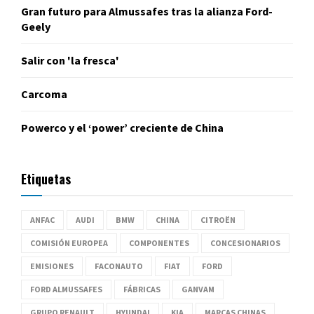
Gran futuro para Almussafes tras la alianza Ford-
Geely
Salir con 'la fresca'
Carcoma
Powerco y el ‘power’ creciente de China
Etiquetas
ANFAC
AUDI
BMW
CHINA
CITROËN
COMISIÓN EUROPEA
COMPONENTES
CONCESIONARIOS
EMISIONES
FACONAUTO
FIAT
FORD
FORD ALMUSSAFES
FÁBRICAS
GANVAM
GRUPO RENAULT
HYUNDAI
KIA
MARCAS CHINAS