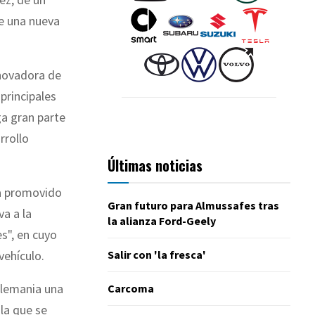
de una nueva
nnovadora de
 principales
ga gran parte
rrollo
Últimas noticias
pa promovido
Gran futuro para Almussafes tras
va a la
la alianza Ford-Geely
s", en cuyo
Salir con 'la fresca'
vehículo.
Alemania una
Carcoma
 la que se