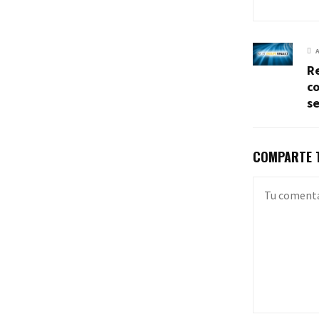
R
co
s
COMPARTE T