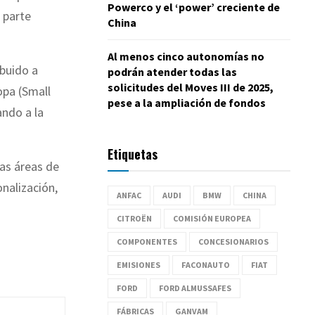
Powerco y el ‘power’ creciente de
 parte
China
Al menos cinco autonomías no
ibuido a
podrán atender todas las
solicitudes del Moves III de 2025,
opa (Small
pese a la ampliación de fondos
ando a la
Etiquetas
las áreas de
onalización,
ANFAC
AUDI
BMW
CHINA
CITROËN
COMISIÓN EUROPEA
COMPONENTES
CONCESIONARIOS
EMISIONES
FACONAUTO
FIAT
FORD
FORD ALMUSSAFES
FÁBRICAS
GANVAM