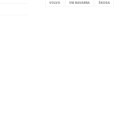
VOLVO
VW NAVARRA
ŠKODA