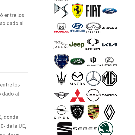
ó entre los
lso dado al
entre los
o dado al
E, donde
0- de la UE,
vez, de un