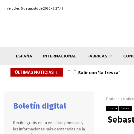
miércoles, 5 de agosto de 2026 - 2:27:47
ESPAÑA
INTERNACIONAL
FÁBRICAS
CONC
Salir con 'la fresca'
ÚLTIMAS NOTICIAS
Portada
»
Notici
Boletín digital
España
General
Sebast
Recibe gratis en tu email las primicias y
las informaciones más destacadas de la