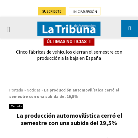
SUSCRÍBETE
INICIAR SESIÓN
PRIMARY
ÚLTIMAS NOTICIAS
MENU
 las
Cinco fábricas de vehículos cierran el semestre con
G
ión
producción a la baja en España
Portada
»
Noticias
»
La producción automovilística cerró el
semestre con una subida del 29,5%
Mercado
La producción automovilística cerró el
semestre con una subida del 29,5%