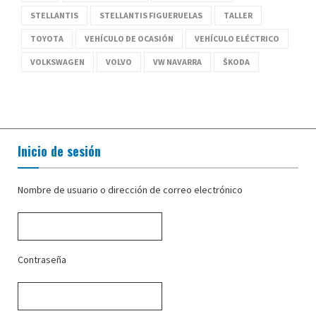
STELLANTIS
STELLANTIS FIGUERUELAS
TALLER
TOYOTA
VEHÍCULO DE OCASIÓN
VEHÍCULO ELÉCTRICO
VOLKSWAGEN
VOLVO
VW NAVARRA
ŠKODA
Inicio de sesión
Nombre de usuario o dirección de correo electrónico
Contraseña