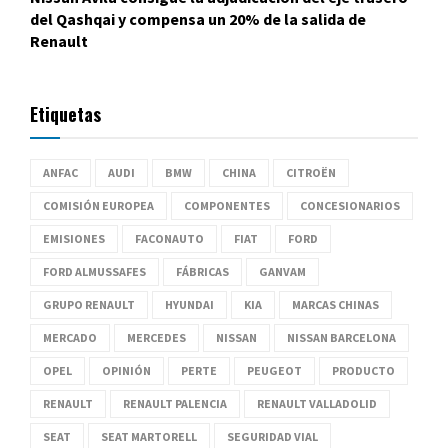
del Qashqai y compensa un 20% de la salida de
Renault
Etiquetas
ANFAC
AUDI
BMW
CHINA
CITROËN
COMISIÓN EUROPEA
COMPONENTES
CONCESIONARIOS
EMISIONES
FACONAUTO
FIAT
FORD
FORD ALMUSSAFES
FÁBRICAS
GANVAM
GRUPO RENAULT
HYUNDAI
KIA
MARCAS CHINAS
MERCADO
MERCEDES
NISSAN
NISSAN BARCELONA
OPEL
OPINIÓN
PERTE
PEUGEOT
PRODUCTO
RENAULT
RENAULT PALENCIA
RENAULT VALLADOLID
SEAT
SEAT MARTORELL
SEGURIDAD VIAL