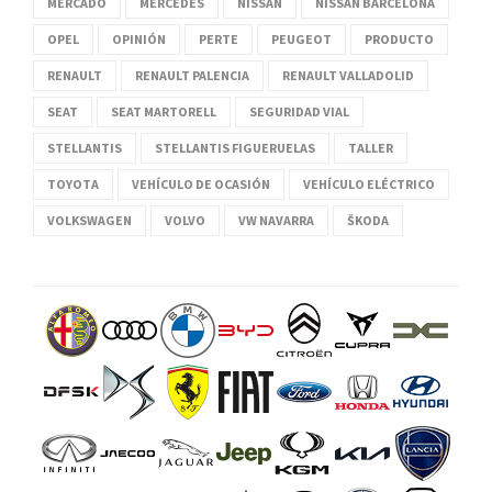
MERCADO
MERCEDES
NISSAN
NISSAN BARCELONA
OPEL
OPINIÓN
PERTE
PEUGEOT
PRODUCTO
RENAULT
RENAULT PALENCIA
RENAULT VALLADOLID
SEAT
SEAT MARTORELL
SEGURIDAD VIAL
STELLANTIS
STELLANTIS FIGUERUELAS
TALLER
TOYOTA
VEHÍCULO DE OCASIÓN
VEHÍCULO ELÉCTRICO
VOLKSWAGEN
VOLVO
VW NAVARRA
ŠKODA