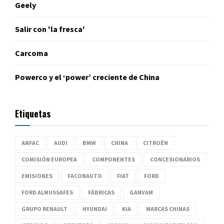
Geely
Salir con 'la fresca'
Carcoma
Powerco y el ‘power’ creciente de China
Etiquetas
ANFAC
AUDI
BMW
CHINA
CITROËN
COMISIÓN EUROPEA
COMPONENTES
CONCESIONARIOS
EMISIONES
FACONAUTO
FIAT
FORD
FORD ALMUSSAFES
FÁBRICAS
GANVAM
GRUPO RENAULT
HYUNDAI
KIA
MARCAS CHINAS