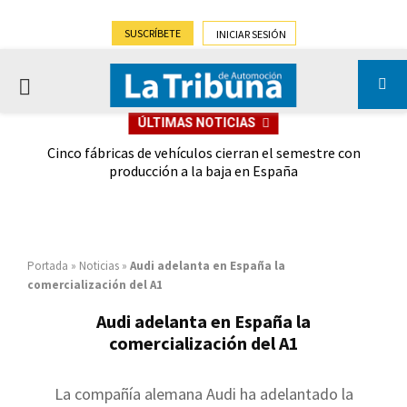
SUSCRÍBETE
INICIAR SESIÓN
PRIMARY
ÚLTIMAS NOTICIAS
MENU
 las
Cinco fábricas de vehículos cierran el semestre con
G
ión
producción a la baja en España
Portada
»
Noticias
»
Audi adelanta en España la
comercialización del A1
Audi adelanta en España la
comercialización del A1
La compañía alemana Audi ha adelantado la