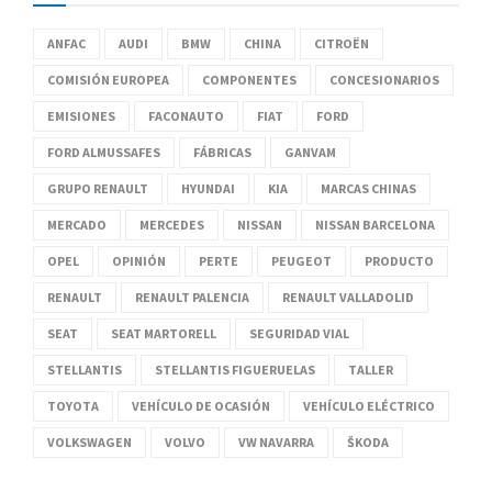
ANFAC
AUDI
BMW
CHINA
CITROËN
COMISIÓN EUROPEA
COMPONENTES
CONCESIONARIOS
EMISIONES
FACONAUTO
FIAT
FORD
FORD ALMUSSAFES
FÁBRICAS
GANVAM
GRUPO RENAULT
HYUNDAI
KIA
MARCAS CHINAS
MERCADO
MERCEDES
NISSAN
NISSAN BARCELONA
OPEL
OPINIÓN
PERTE
PEUGEOT
PRODUCTO
RENAULT
RENAULT PALENCIA
RENAULT VALLADOLID
SEAT
SEAT MARTORELL
SEGURIDAD VIAL
STELLANTIS
STELLANTIS FIGUERUELAS
TALLER
TOYOTA
VEHÍCULO DE OCASIÓN
VEHÍCULO ELÉCTRICO
VOLKSWAGEN
VOLVO
VW NAVARRA
ŠKODA