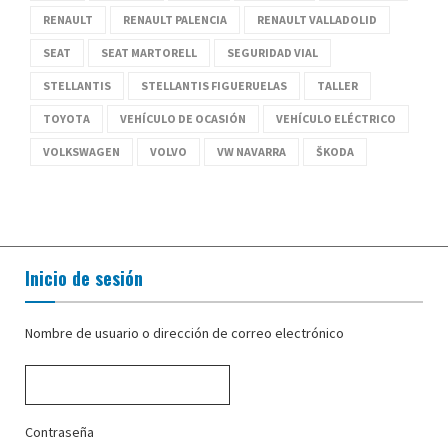
RENAULT
RENAULT PALENCIA
RENAULT VALLADOLID
SEAT
SEAT MARTORELL
SEGURIDAD VIAL
STELLANTIS
STELLANTIS FIGUERUELAS
TALLER
TOYOTA
VEHÍCULO DE OCASIÓN
VEHÍCULO ELÉCTRICO
VOLKSWAGEN
VOLVO
VW NAVARRA
ŠKODA
Inicio de sesión
Nombre de usuario o dirección de correo electrónico
Contraseña