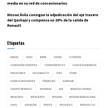
media en su red de concesionarios
Nissan Ávila consigue la adjudicación del eje trasero
del Qashqai y compensa un 20% de la salida de
Renault
Etiquetas
ANFAC
AUDI
BMW
CHINA
CITROËN
COMISIÓN EUROPEA
COMPONENTES
CONCESIONARIOS
EMISIONES
FACONAUTO
FIAT
FORD
FORD ALMUSSAFES
FÁBRICAS
GANVAM
GRUPO RENAULT
HYUNDAI
KIA
MARCAS CHINAS
MERCADO
MERCEDES
NISSAN
NISSAN BARCELONA
OPEL
OPINIÓN
PERTE
PEUGEOT
PRODUCTO