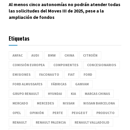
Al menos cinco autonomías no podrán atender todas
las solicitudes del Moves III de 2025, pese a la
ampliación de fondos
Etiquetas
ANFAC
AUDI
BMW
CHINA
CITROËN
COMISIÓN EUROPEA
COMPONENTES
CONCESIONARIOS
EMISIONES
FACONAUTO
FIAT
FORD
FORD ALMUSSAFES
FÁBRICAS
GANVAM
GRUPO RENAULT
HYUNDAI
KIA
MARCAS CHINAS
MERCADO
MERCEDES
NISSAN
NISSAN BARCELONA
OPEL
OPINIÓN
PERTE
PEUGEOT
PRODUCTO
RENAULT
RENAULT PALENCIA
RENAULT VALLADOLID