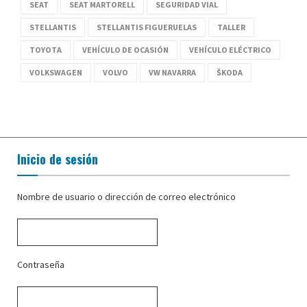
SEAT
SEAT MARTORELL
SEGURIDAD VIAL
STELLANTIS
STELLANTIS FIGUERUELAS
TALLER
TOYOTA
VEHÍCULO DE OCASIÓN
VEHÍCULO ELÉCTRICO
VOLKSWAGEN
VOLVO
VW NAVARRA
ŠKODA
Inicio de sesión
Nombre de usuario o dirección de correo electrónico
Contraseña