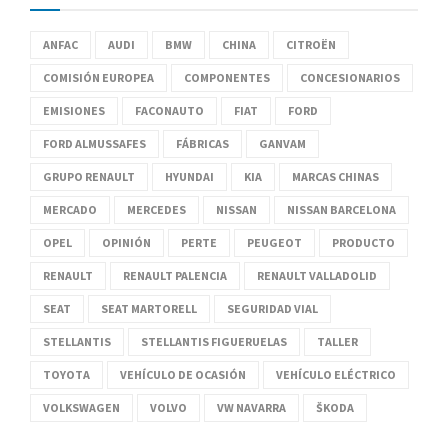
ANFAC
AUDI
BMW
CHINA
CITROËN
COMISIÓN EUROPEA
COMPONENTES
CONCESIONARIOS
EMISIONES
FACONAUTO
FIAT
FORD
FORD ALMUSSAFES
FÁBRICAS
GANVAM
GRUPO RENAULT
HYUNDAI
KIA
MARCAS CHINAS
MERCADO
MERCEDES
NISSAN
NISSAN BARCELONA
OPEL
OPINIÓN
PERTE
PEUGEOT
PRODUCTO
RENAULT
RENAULT PALENCIA
RENAULT VALLADOLID
SEAT
SEAT MARTORELL
SEGURIDAD VIAL
STELLANTIS
STELLANTIS FIGUERUELAS
TALLER
TOYOTA
VEHÍCULO DE OCASIÓN
VEHÍCULO ELÉCTRICO
VOLKSWAGEN
VOLVO
VW NAVARRA
ŠKODA