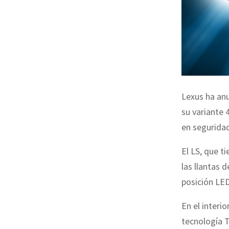
Lexus ha anu
su variante 
en seguridad
El LS, que t
las llantas 
posición LED
En el interio
tecnología T