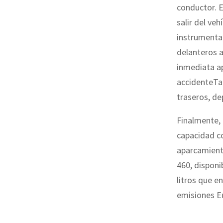
conductor. E
salir del ve
instrumenta
delanteros a
inmediata a
accidenteTa
traseros, de
Finalmente, 
capacidad co
aparcamient
460, disponi
litros que e
emisiones Eu