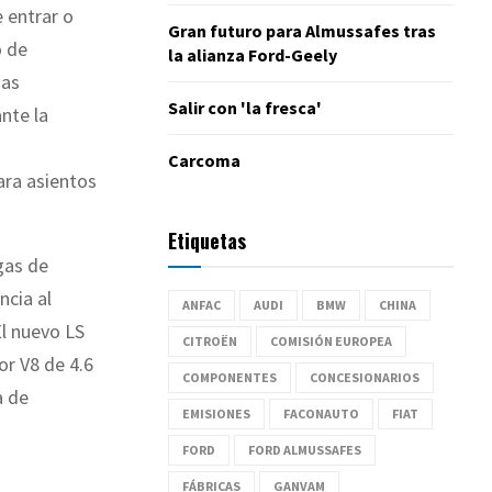
e entrar o
Gran futuro para Almussafes tras
o de
la alianza Ford-Geely
zas
Salir con 'la fresca'
ante la
Carcoma
ara asientos
Etiquetas
gas de
ncia al
ANFAC
AUDI
BMW
CHINA
l nuevo LS
CITROËN
COMISIÓN EUROPEA
or V8 de 4.6
COMPONENTES
CONCESIONARIOS
a de
EMISIONES
FACONAUTO
FIAT
FORD
FORD ALMUSSAFES
FÁBRICAS
GANVAM