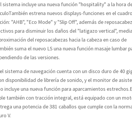
l sistema incluye una nueva función "hospitality" a la hora d
hículoTambién estrena nuevos displays-funciones en el cuadr
ción: "AHB", "Eco Mode" y "Slip Off", además de reposacabe
ctivos para disminuir los daños del "latigazo vertical", medi
proximación del reposacabezas hacia la cabeza en caso de
mbién suma el nuevo LS una nueva función masaje lumbar p
pendiendo de las versiones.
el sistema de navegación cuenta con un disco duro de 40 gi
n disponibilidad de librería de sonido, y el monitor de asiste
o incluye una nueva función para aparcamientos estrechos.E
ble también con tracción integral, está equipado con un mot
ntrega una potencia de 381 caballos que cumple con la norm
ro V.