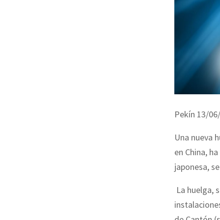
Pekín 13/06
Una nueva hu
en China, h
japonesa, se
La huelga, s
instalacione
de Cantón (s