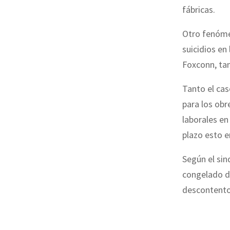
fábricas.
Otro fenómen
suicidios en
Foxconn, tam
Tanto el ca
para los obr
laborales en
plazo esto 
Según el sin
congelado de
descontento