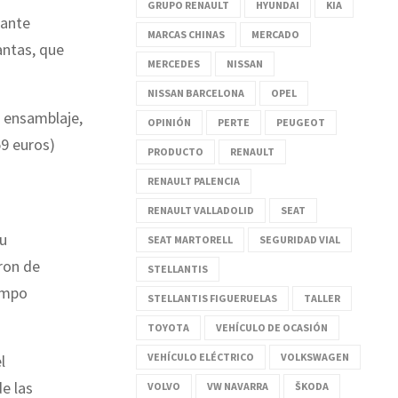
GRUPO RENAULT
HYUNDAI
KIA
gante
MARCAS CHINAS
MERCADO
antas, que
MERCEDES
NISSAN
NISSAN BARCELONA
OPEL
e ensamblaje,
OPINIÓN
PERTE
PEUGEOT
59 euros)
PRODUCTO
RENAULT
RENAULT PALENCIA
RENAULT VALLADOLID
SEAT
su
SEAT MARTORELL
SEGURIDAD VIAL
ron de
STELLANTIS
iempo
STELLANTIS FIGUERUELAS
TALLER
TOYOTA
VEHÍCULO DE OCASIÓN
VEHÍCULO ELÉCTRICO
VOLKSWAGEN
l
e las
VOLVO
VW NAVARRA
ŠKODA