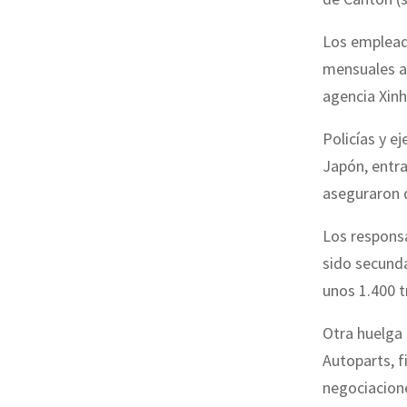
Los emplead
mensuales ac
agencia Xinh
Policías y e
Japón, entra
aseguraron q
Los responsa
sido secunda
unos 1.400 t
Otra huelga
Autoparts, f
negociacione