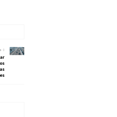
O
ar
los
las
es