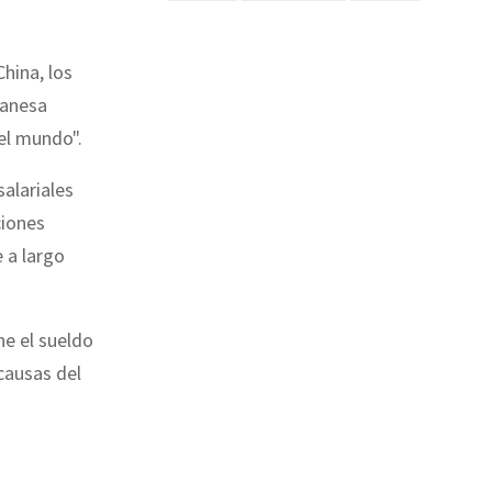
hina, los
wanesa
el mundo".
alariales
ciones
e a largo
ne el sueldo
causas del