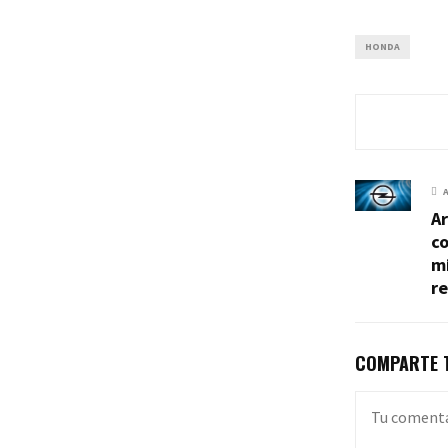
HONDA
Ar
co
mi
r
COMPARTE T