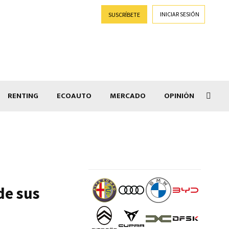
INICIAR SESIÓN
SUSCRÍBETE
RENTING
ECOAUTO
MERCADO
OPINIÓN
Salir
a
de sus