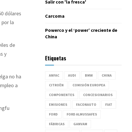
Salir con 'la fresca'
50 dólares
Carcoma
 por la
Powerco y el ‘power’ creciente de
China
iles de
as y
Etiquetas
ANFAC
AUDI
BMW
CHINA
elga no ha
empleo a
CITROËN
COMISIÓN EUROPEA
COMPONENTES
CONCESIONARIOS
EMISIONES
FACONAUTO
FIAT
ngfu
FORD
FORD ALMUSSAFES
FÁBRICAS
GANVAM