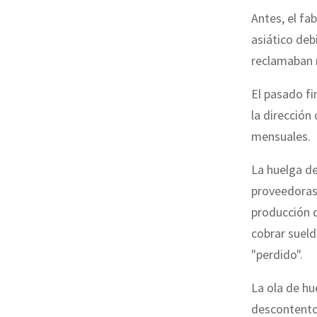
Antes, el fa
asiático deb
reclamaban m
El pasado fi
la dirección
mensuales.
La huelga de
proveedoras 
producción d
cobrar sueld
"perdido".
La ola de hu
descontento