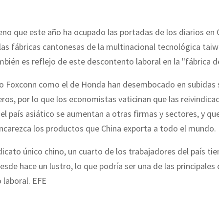
o que este año ha ocupado las portadas de los diarios en C
 las fábricas cantonesas de la multinacional tecnológica tai
bién es reflejo de este descontento laboral en la "fábrica d
so Foxconn como el de Honda han desembocado en subidas s
eros, por lo que los economistas vaticinan que las reivindica
 el país asiático se aumentan a otras firmas y sectores, y qu
encarezca los productos que China exporta a todo el mundo.
dicato único chino, un cuarto de los trabajadores del país tie
sde hace un lustro, lo que podría ser una de las principales 
 laboral. EFE