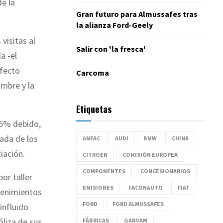
e la
Gran futuro para Almussafes tras
la alianza Ford-Geely
visitas al
Salir con 'la fresca'
a -el
efecto
Carcoma
mbre y la
Etiquetas
 5% debido,
jada de los
ANFAC
AUDI
BMW
CHINA
iación.
CITROËN
COMISIÓN EUROPEA
COMPONENTES
CONCESIONARIOS
or taller
EMISIONES
FACONAUTO
FIAT
tenimientos
FORD
FORD ALMUSSAFES
influido
óliza de sus
FÁBRICAS
GANVAM