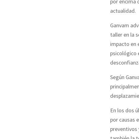
por encima d
actualidad.
Ganvam advie
taller en la
impacto en e
psicológico
desconfianz
Según Ganvam
principalmen
desplazamien
En los dos ú
por causas 
preventivos 
también la t