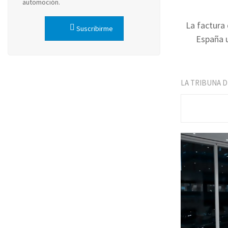
automoción.
La factura
Suscribirme
España u
LA TRIBUNA 