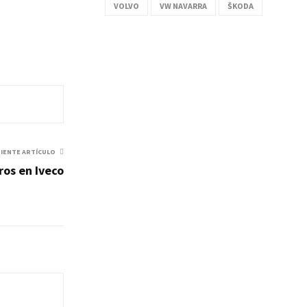
VOLVO
VW NAVARRA
ŠKODA
UIENTE ARTÍCULO
ros en Iveco