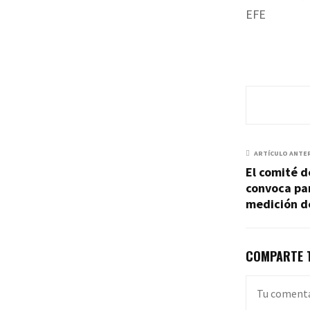
EFE
ARTÍCULO ANTE
El comité d
convoca par
medición de
COMPARTE T