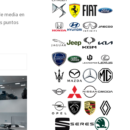
de media en
os puntos