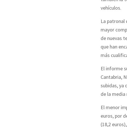
vehículos.
La patronal 
mayor compo
de nuevas te
que han enc
más cualific
El informe s
Cantabria, N
subidas, ya 
de la media 
El menor im
euros, por d
(18,2 euros),