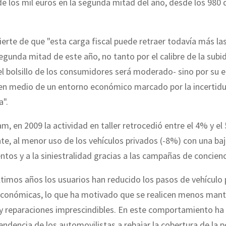
e los mil euros en la segunda mitad del año, desde los 980 d
rte de que "esta carga fiscal puede retraer todavía más las 
 segunda mitad de este año, no tanto por el calibre de la subid
l bolsillo de los consumidores será moderado- sino por su 
 en medio de un entorno económico marcado por la incertidu
a".
, en 2009 la actividad en taller retrocedió entre el 4% y el
te, al menor uso de los vehículos privados (-8%) con una ba
tos y a la siniestralidad gracias a las campañas de concienc
ltimos años los usuarios han reducido los pasos de vehículo p
económicas, lo que ha motivado que se realicen menos man
y reparaciones imprescindibles. En este comportamiento ha 
endencia de los automovilistas a rebajar la cobertura de la p