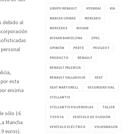
GRUPO RENAULT
HYUNDAI
KIA
MARCAS CHINAS
MERCADO
s debido al
MERCEDES
NISSAN
ncorporación
NISSAN BARCELONA
OPEL
sofisticadas
OPINIÓN
PERTE
PEUGEOT
 personal
PRODUCTO
RENAULT
RENAULT PALENCIA
icia,
RENAULT VALLADOLID
SEAT
 por esta
SEAT MARTORELL
SEGURIDAD VIAL
 por encima
STELLANTIS
STELLANTIS FIGUERUELAS
TALLER
e sólo 16
TOYOTA
VEHÍCULO DE OCASIÓN
a-La Mancha
VEHÍCULO ELÉCTRICO
VOLKSWAGEN
19 euros).