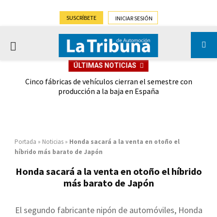
SUSCRÍBETE
INICIAR SESIÓN
PRIMARY
ÚLTIMAS NOTICIAS
MENU
 las
Cinco fábricas de vehículos cierran el semestre con
G
ión
producción a la baja en España
Portada
»
Noticias
»
Honda sacará a la venta en otoño el
híbrido más barato de Japón
Honda sacará a la venta en otoño el híbrido
más barato de Japón
El segundo fabricante nipón de automóviles, Honda