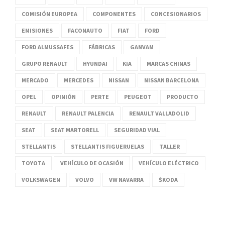
COMISIÓN EUROPEA
COMPONENTES
CONCESIONARIOS
EMISIONES
FACONAUTO
FIAT
FORD
FORD ALMUSSAFES
FÁBRICAS
GANVAM
GRUPO RENAULT
HYUNDAI
KIA
MARCAS CHINAS
MERCADO
MERCEDES
NISSAN
NISSAN BARCELONA
OPEL
OPINIÓN
PERTE
PEUGEOT
PRODUCTO
RENAULT
RENAULT PALENCIA
RENAULT VALLADOLID
SEAT
SEAT MARTORELL
SEGURIDAD VIAL
STELLANTIS
STELLANTIS FIGUERUELAS
TALLER
TOYOTA
VEHÍCULO DE OCASIÓN
VEHÍCULO ELÉCTRICO
VOLKSWAGEN
VOLVO
VW NAVARRA
ŠKODA