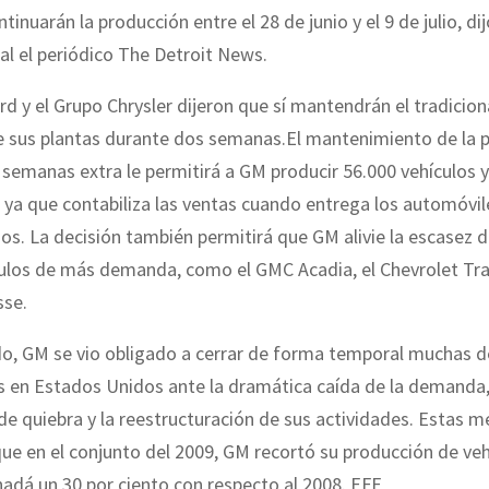
inuarán la producción entre el 28 de junio y el 9 de julio, di
tal el periódico The Detroit News.
rd y el Grupo Chrysler dijeron que sí mantendrán el tradiciona
e sus plantas durante dos semanas.El mantenimiento de la 
semanas extra le permitirá a GM producir 56.000 vehículos 
 ya que contabiliza las ventas cuando entrega los automóvil
os. La decisión también permitirá que GM alivie la escasez 
ulos de más demanda, como el GMC Acadia, el Chevrolet Tra
sse.
do, GM se vio obligado a cerrar de forma temporal muchas d
s en Estados Unidos ante la dramática caída de la demanda,
de quiebra y la reestructuración de sus actividades. Estas 
ue en el conjunto del 2009, GM recortó su producción de veh
adá un 30 por ciento con respecto al 2008. EFE