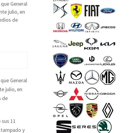
 que General
te julio, en
edios de
 que General
 julio, en
s de
 sus 11
estampado y