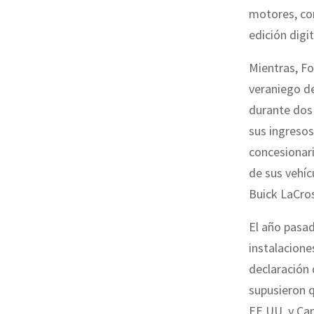
motores, cont
edición digi
Mientras, Fo
veraniego d
durante dos 
sus ingresos
concesionari
de sus vehíc
Buick LaCro
El año pasa
instalacione
declaración 
supusieron q
EE.UU. y Can