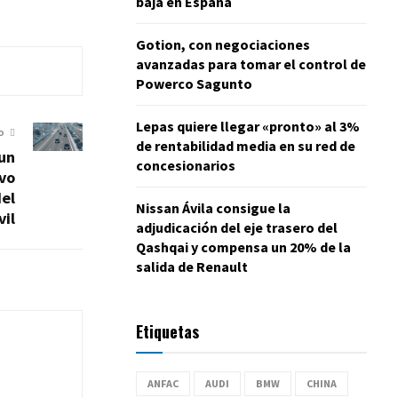
baja en España
Gotion, con negociaciones
avanzadas para tomar el control de
Powerco Sagunto
Lepas quiere llegar «pronto» al 3%
O
de rentabilidad media en su red de
un
concesionarios
ivo
del
Nissan Ávila consigue la
il
adjudicación del eje trasero del
Qashqai y compensa un 20% de la
salida de Renault
Etiquetas
ANFAC
AUDI
BMW
CHINA