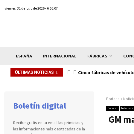
viernes, 31 de julio de 2026 - 6:56:07
ESPAÑA
INTERNACIONAL
FÁBRICAS
CONC
n de...
Cinco fábricas de vehícul
ÚLTIMAS NOTICIAS
Portada
»
Notici
Boletín digital
General
Internaci
GM ma
Recibe gratis en tu email las primicias y
las informaciones más destacadas de la