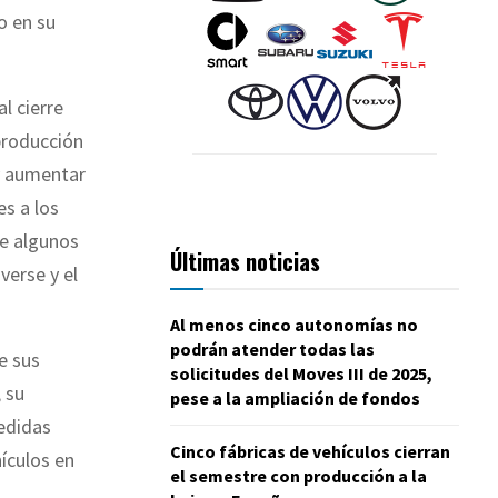
jo en su
l cierre
producción
y aumentar
es a los
de algunos
Últimas noticias
verse y el
Al menos cinco autonomías no
podrán atender todas las
e sus
solicitudes del Moves III de 2025,
 su
pese a la ampliación de fondos
medidas
Cinco fábricas de vehículos cierran
ículos en
el semestre con producción a la