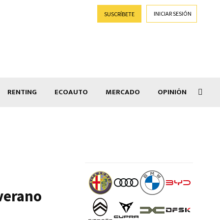
INICIAR SESIÓN
SUSCRÍBETE
RENTING
ECOAUTO
MERCADO
OPINIÓN
Goti
verano