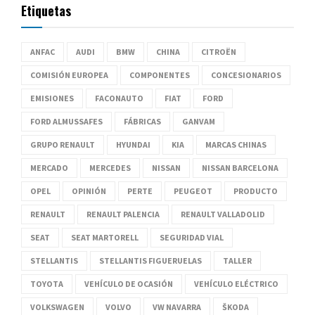
Etiquetas
ANFAC
AUDI
BMW
CHINA
CITROËN
COMISIÓN EUROPEA
COMPONENTES
CONCESIONARIOS
EMISIONES
FACONAUTO
FIAT
FORD
FORD ALMUSSAFES
FÁBRICAS
GANVAM
GRUPO RENAULT
HYUNDAI
KIA
MARCAS CHINAS
MERCADO
MERCEDES
NISSAN
NISSAN BARCELONA
OPEL
OPINIÓN
PERTE
PEUGEOT
PRODUCTO
RENAULT
RENAULT PALENCIA
RENAULT VALLADOLID
SEAT
SEAT MARTORELL
SEGURIDAD VIAL
STELLANTIS
STELLANTIS FIGUERUELAS
TALLER
TOYOTA
VEHÍCULO DE OCASIÓN
VEHÍCULO ELÉCTRICO
VOLKSWAGEN
VOLVO
VW NAVARRA
ŠKODA