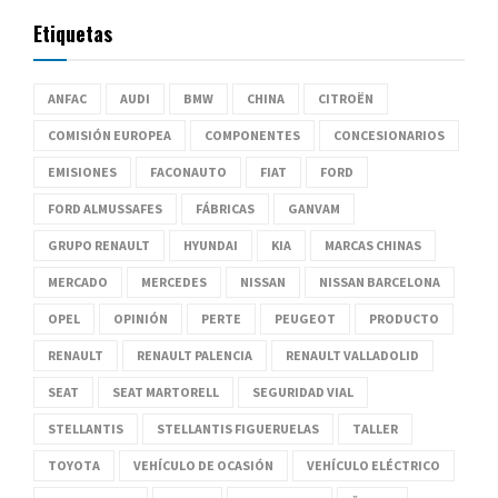
Etiquetas
ANFAC
AUDI
BMW
CHINA
CITROËN
COMISIÓN EUROPEA
COMPONENTES
CONCESIONARIOS
EMISIONES
FACONAUTO
FIAT
FORD
FORD ALMUSSAFES
FÁBRICAS
GANVAM
GRUPO RENAULT
HYUNDAI
KIA
MARCAS CHINAS
MERCADO
MERCEDES
NISSAN
NISSAN BARCELONA
OPEL
OPINIÓN
PERTE
PEUGEOT
PRODUCTO
RENAULT
RENAULT PALENCIA
RENAULT VALLADOLID
SEAT
SEAT MARTORELL
SEGURIDAD VIAL
STELLANTIS
STELLANTIS FIGUERUELAS
TALLER
TOYOTA
VEHÍCULO DE OCASIÓN
VEHÍCULO ELÉCTRICO