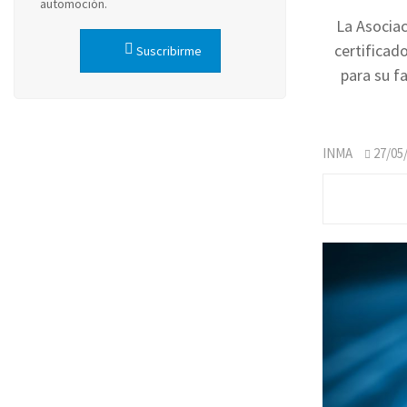
automoción.
La Asociac
certificad
Suscribirme
para su f
INMA
27/05