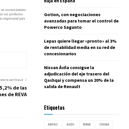
baja en España
s un reconocimiento
Gotion, con negociaciones
 en sus productos.
ia empresarial para
avanzadas para tomar el control de
Powerco Sagunto
Lepas quiere llegar «pronto» al 3%
de rentabilidad media en su red de
concesionarios
Nissan Ávila consigue la
adjudicación del eje trasero del
Qashqai y compensa un 20% de la
UIENTE ARTÍCULO
salida de Renault
55,2% de las
nes de REVA
Etiquetas
ANFAC
AUDI
BMW
CHINA