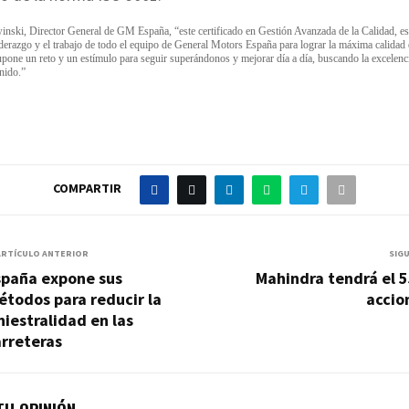
ski, Director General de GM España, “este certificado en Gestión Avanzada de la Calidad, e
iderazgo y el trabajo de todo el equipo de General Motors España para lograr la máxima calidad
upone un reto y un estímulo para seguir superándonos y mejorar día a día, buscando la excelenc
enido.”
COMPARTIR
ARTÍCULO ANTERIOR
SIG
spaña expone sus
Mahindra tendrá el 
todos para reducir la
accio
niestralidad en las
rreteras