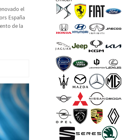
renovado el
tors España
ento de la