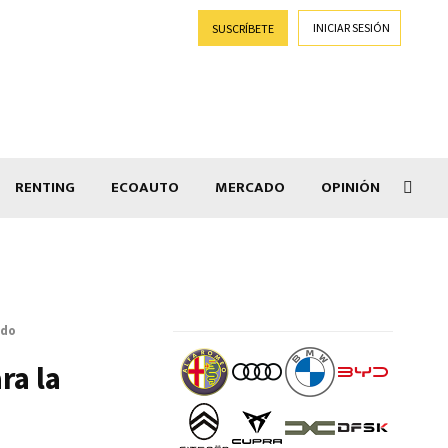
INICIAR SESIÓN
SUSCRÍBETE
RENTING
ECOAUTO
MERCADO
OPINIÓN
Goti
ido
ra la