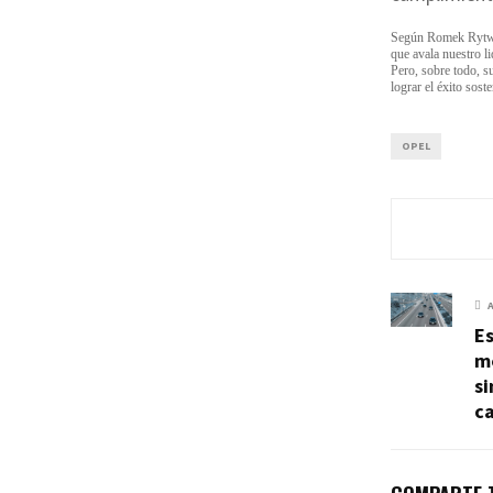
Según Romek Rytwin
que avala nuestro l
Pero, sobre todo, s
lograr el éxito sost
OPEL
E
mé
si
ca