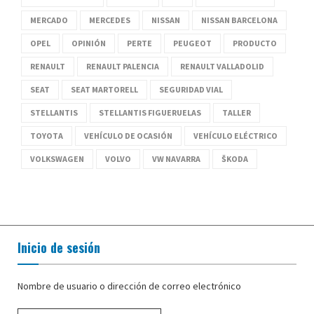
MERCADO
MERCEDES
NISSAN
NISSAN BARCELONA
OPEL
OPINIÓN
PERTE
PEUGEOT
PRODUCTO
RENAULT
RENAULT PALENCIA
RENAULT VALLADOLID
SEAT
SEAT MARTORELL
SEGURIDAD VIAL
STELLANTIS
STELLANTIS FIGUERUELAS
TALLER
TOYOTA
VEHÍCULO DE OCASIÓN
VEHÍCULO ELÉCTRICO
VOLKSWAGEN
VOLVO
VW NAVARRA
ŠKODA
Inicio de sesión
Nombre de usuario o dirección de correo electrónico