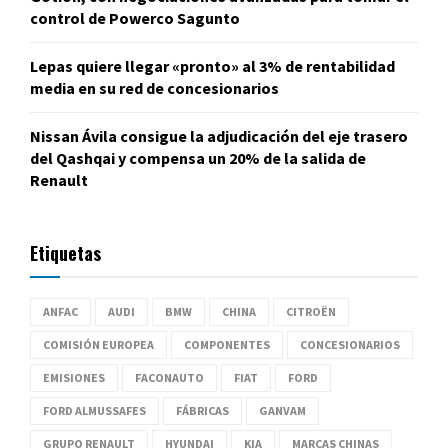
control de Powerco Sagunto
Lepas quiere llegar «pronto» al 3% de rentabilidad
media en su red de concesionarios
Nissan Ávila consigue la adjudicación del eje trasero
del Qashqai y compensa un 20% de la salida de
Renault
Etiquetas
ANFAC
AUDI
BMW
CHINA
CITROËN
COMISIÓN EUROPEA
COMPONENTES
CONCESIONARIOS
EMISIONES
FACONAUTO
FIAT
FORD
FORD ALMUSSAFES
FÁBRICAS
GANVAM
GRUPO RENAULT
HYUNDAI
KIA
MARCAS CHINAS