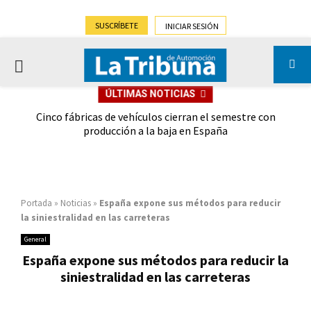
SUSCRÍBETE
INICIAR SESIÓN
PRIMARY
ÚLTIMAS NOTICIAS
MENU
 las
Cinco fábricas de vehículos cierran el semestre con
G
ión
producción a la baja en España
Portada
»
Noticias
»
España expone sus métodos para reducir
la siniestralidad en las carreteras
General
España expone sus métodos para reducir la
siniestralidad en las carreteras