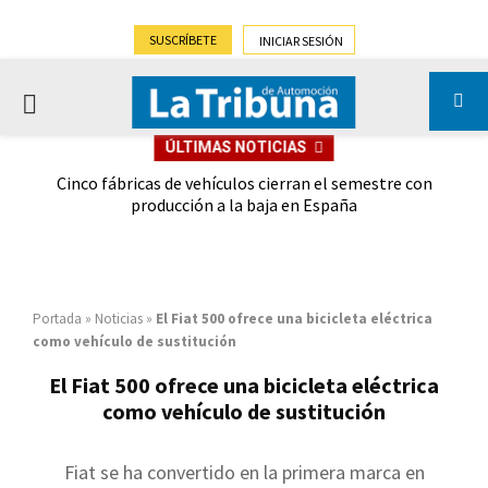
SUSCRÍBETE
INICIAR SESIÓN
PRIMARY
ÚLTIMAS NOTICIAS
MENU
 las
Cinco fábricas de vehículos cierran el semestre con
G
ión
producción a la baja en España
Portada
»
Noticias
»
El Fiat 500 ofrece una bicicleta eléctrica
como vehículo de sustitución
El Fiat 500 ofrece una bicicleta eléctrica
como vehículo de sustitución
Fiat se ha convertido en la primera marca en