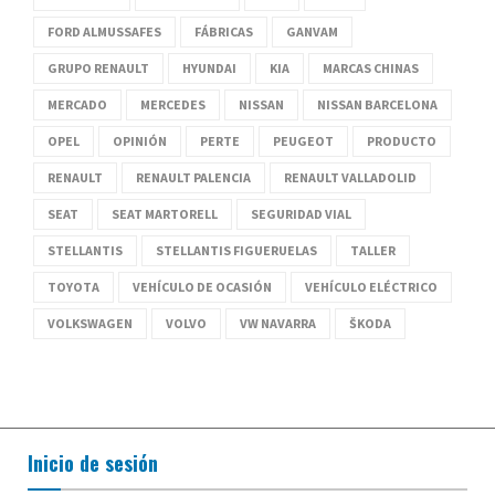
FORD ALMUSSAFES
FÁBRICAS
GANVAM
GRUPO RENAULT
HYUNDAI
KIA
MARCAS CHINAS
MERCADO
MERCEDES
NISSAN
NISSAN BARCELONA
OPEL
OPINIÓN
PERTE
PEUGEOT
PRODUCTO
RENAULT
RENAULT PALENCIA
RENAULT VALLADOLID
SEAT
SEAT MARTORELL
SEGURIDAD VIAL
STELLANTIS
STELLANTIS FIGUERUELAS
TALLER
TOYOTA
VEHÍCULO DE OCASIÓN
VEHÍCULO ELÉCTRICO
VOLKSWAGEN
VOLVO
VW NAVARRA
ŠKODA
Inicio de sesión