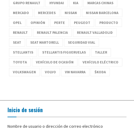
GRUPO RENAULT
HYUNDAI
KIA
MARCAS CHINAS
MERCADO
MERCEDES
NISSAN
NISSAN BARCELONA
OPEL
OPINIÓN
PERTE
PEUGEOT
PRODUCTO
RENAULT
RENAULT PALENCIA
RENAULT VALLADOLID
SEAT
SEAT MARTORELL
SEGURIDAD VIAL
STELLANTIS
STELLANTIS FIGUERUELAS
TALLER
TOYOTA
VEHÍCULO DE OCASIÓN
VEHÍCULO ELÉCTRICO
VOLKSWAGEN
VOLVO
VW NAVARRA
ŠKODA
Inicio de sesión
Nombre de usuario o dirección de correo electrónico