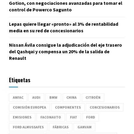
Gotion, con negociaciones avanzadas para tomar el
control de Powerco Sagunto
Lepas quiere llegar «pronto» al 3% de rentabilidad
media en su red de concesionarios
Nissan Ávila consigue la adjudicación del eje trasero
del Qashqai y compensa un 20% de la salida de
Renault
Etiquetas
ANFAC
AUDI
BMW
CHINA
CITROËN
COMISIÓN EUROPEA
COMPONENTES
CONCESIONARIOS
EMISIONES
FACONAUTO
FIAT
FORD
FORD ALMUSSAFES
FÁBRICAS
GANVAM