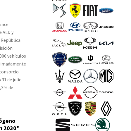
nance
e ALD y
 República
isición
000 vehículos
roximadamente
 consorcio
31 de julio
3,3% de
rógeno
en 2030"