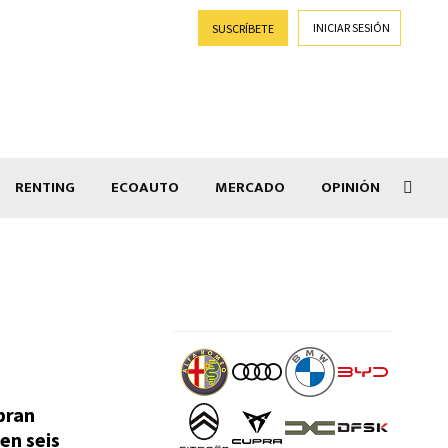
INICIAR SESIÓN
SUSCRÍBETE
RENTING
ECOAUTO
MERCADO
OPINIÓN
Goti
pran
en seis