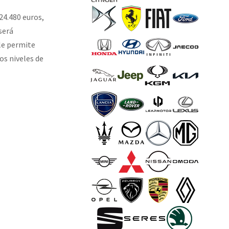
24.480 euros,
será
 le permite
os niveles de