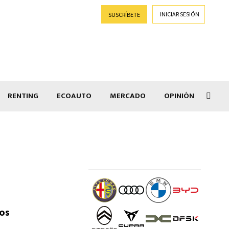
INICIAR SESIÓN
SUSCRÍBETE
RENTING
ECOAUTO
MERCADO
OPINIÓN
Goti
ros