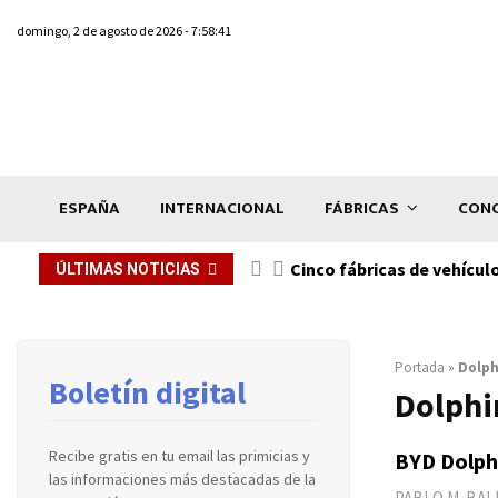
domingo, 2 de agosto de 2026 - 7:58:41
ESPAÑA
INTERNACIONAL
FÁBRICAS
CONC
n de...
Cinco fábricas de vehícul
ÚLTIMAS NOTICIAS
Portada
»
Dolph
Boletín digital
Dolphi
Recibe gratis en tu email las primicias y
BYD Dolphi
las informaciones más destacadas de la
PABLO M. BA