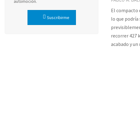
automoción.
El compacto d
Suscribirme
lo que podría 
previsiblemen
recorrer 427 
acabado y un 