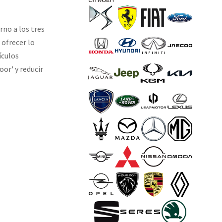
rno a los tres
 ofrecer lo
ículos
or' y reducir