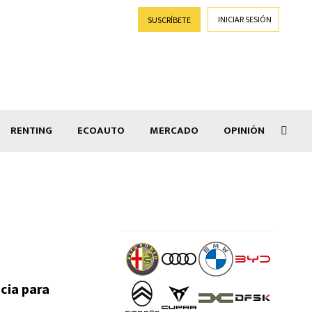
INICIAR SESIÓN
SUSCRÍBETE
RENTING
ECOAUTO
MERCADO
OPINIÓN
Salir
cia para