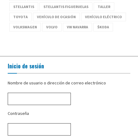
STELLANTIS
STELLANTIS FIGUERUELAS
TALLER
TOYOTA
VEHÍCULO DE OCASIÓN
VEHÍCULO ELÉCTRICO
VOLKSWAGEN
VOLVO
VW NAVARRA
ŠKODA
Inicio de sesión
Nombre de usuario o dirección de correo electrónico
Contraseña