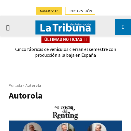
SUSCRÍBETE
INICIAR SESIÓN
PRIMARY
ÚLTIMAS NOTICIAS
MENU
 las
Cinco fábricas de vehículos cierran el semestre con
G
ión
producción a la baja en España
Portada
»
Autorola
Autorola