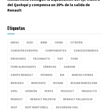
del Qashqai y compensa un 20% de la salida de
Renault
Etiquetas
ANFAC
AUDI
BMW
CHINA
CITROËN
COMISIÓN EUROPEA
COMPONENTES
CONCESIONARIOS
EMISIONES
FACONAUTO
FIAT
FORD
FORD ALMUSSAFES
FÁBRICAS
GANVAM
GRUPO RENAULT
HYUNDAI
KIA
MARCAS CHINAS
MERCADO
MERCEDES
NISSAN
NISSAN BARCELONA
OPEL
OPINIÓN
PERTE
PEUGEOT
PRODUCTO
RENAULT
RENAULT PALENCIA
RENAULT VALLADOLID
SEAT
SEAT MARTORELL
SEGURIDAD VIAL