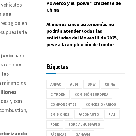
Powerco y el ‘power’ creciente de
 vehículos
China
án
una
a recogida en
Al menos cinco autonomías no
podrán atender todas las
esupuestaria
solicitudes del Moves III de 2025,
pese a la ampliación de fondos
 junio
para
aba con
un
Etiquetas
 los
un mínimo de
ANFAC
AUDI
BMW
CHINA
illones
CITROËN
COMISIÓN EUROPEA
adas y con
COMPONENTES
CONCESIONARIOS
 combustión,
EMISIONES
FACONAUTO
FIAT
FORD
FORD ALMUSSAFES
priorizando
FÁBRICAS
GANVAM