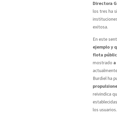
Directora G
los tres ha 
institucione
exitosa.
En este sen
ejemplo y q
flota públi
mostrado
a
actualmente
Burdiel ha p
propulsion
reivindica q
establecidas
los usuarios.