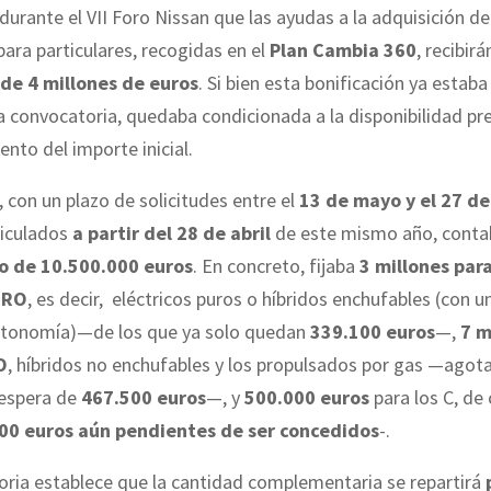
urante el VII Foro Nissan que las ayudas a la adquisición de
para particulares, recogidas en el
Plan Cambia 360
, recibir
de 4 millones de euros
. Si bien esta bonificación ya estab
la convocatoria, quedaba condicionada a la disponibilidad pr
ento del importe inicial.
 con un plazo de solicitudes entre el
13 de mayo y el 27 de
iculados
a partir del 28 de abril
de este mismo año, cont
o de 10.500.000 euros
. En concreto, fijaba
3 millones para
ERO
, es decir, eléctricos puros o híbridos enchufables (con 
tonomía)—de los que ya solo quedan
339.100 euros
—,
7 m
O
, híbridos no enchufables y los propulsados por gas —agot
 espera de
467.500 euros
—, y
500.000 euros
para los C, de
00 euros aún pendientes de ser concedidos
-.
oria establece que la cantidad complementaria se repartirá