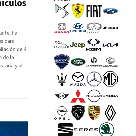
hículos
ante, ha
es para
liación de 4
o de la
taria y al