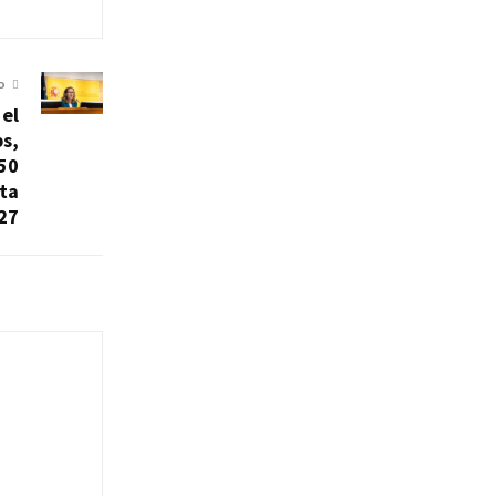
O
 el
ps,
50
sta
27