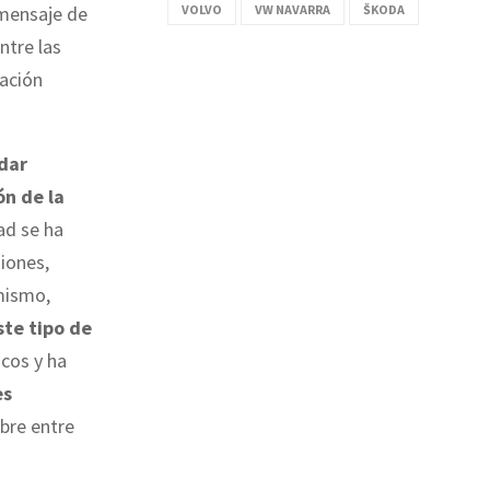
VOLVO
VW NAVARRA
ŠKODA
 mensaje de
ntre las
zación
dar
ón de la
ad se ha
iones,
mismo,
ste tipo de
icos y ha
es
mbre entre