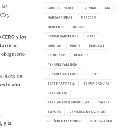
 las
GRUPO RENAULT
HYUNDAI
KIA
ECO y
MARCAS CHINAS
MERCADO
MERCEDES
NISSAN
s CERO y los
NISSAN BARCELONA
OPEL
tarre
un
OPINIÓN
PERTE
PEUGEOT
 obligatorio
PRODUCTO
RENAULT
RENAULT PALENCIA
RENAULT VALLADOLID
SEAT
al éxito de
SEAT MARTORELL
SEGURIDAD VIAL
 este año
.
STELLANTIS
STELLANTIS FIGUERUELAS
TALLER
TOYOTA
VEHÍCULO DE OCASIÓN
n
VEHÍCULO ELÉCTRICO
VOLKSWAGEN
, y la