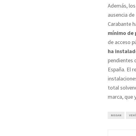
Además, los 
ausencia de 
Carabante h
mínimo de p
de acceso p
ha instalad
pendientes d
España. El r
instalacione
total solven
marca, que y
NISSAN
VEH