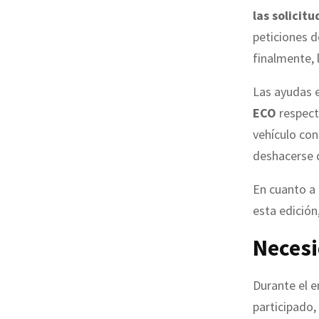
las solicit
peticiones d
finalmente, l
Las ayudas e
ECO
respect
vehículo con
deshacerse 
En cuanto a 
esta edición
Necesi
Durante el e
participado