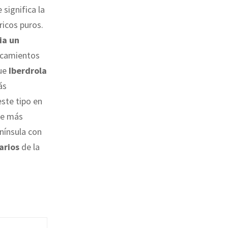
significa la
ricos puros.
ia un
arcamientos
que
Iberdrola
ás
este tipo en
de más
enínsula con
arios
de la