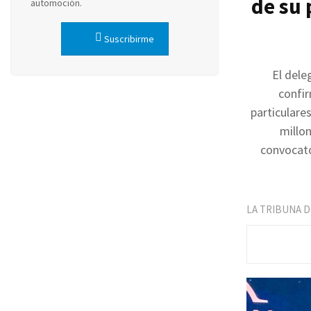
de su 
automoción.
Suscribirme
El dele
confir
particulare
millon
convocato
LA TRIBUNA 