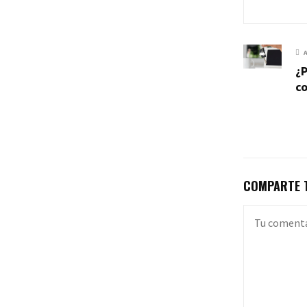
¿P
c
COMPARTE T