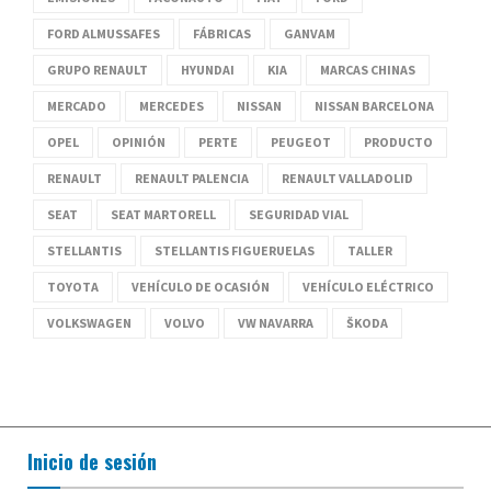
FORD ALMUSSAFES
FÁBRICAS
GANVAM
GRUPO RENAULT
HYUNDAI
KIA
MARCAS CHINAS
MERCADO
MERCEDES
NISSAN
NISSAN BARCELONA
OPEL
OPINIÓN
PERTE
PEUGEOT
PRODUCTO
RENAULT
RENAULT PALENCIA
RENAULT VALLADOLID
SEAT
SEAT MARTORELL
SEGURIDAD VIAL
STELLANTIS
STELLANTIS FIGUERUELAS
TALLER
TOYOTA
VEHÍCULO DE OCASIÓN
VEHÍCULO ELÉCTRICO
VOLKSWAGEN
VOLVO
VW NAVARRA
ŠKODA
Inicio de sesión