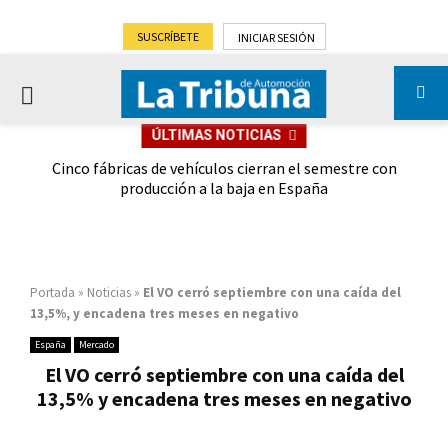
SUSCRÍBETE
INICIAR SESIÓN
PRIMARY
ÚLTIMAS NOTICIAS
MENU
 las
Cinco fábricas de vehículos cierran el semestre con
G
ión
producción a la baja en España
Portada
»
Noticias
»
El VO cerró septiembre con una caída del
13,5%, y encadena tres meses en negativo
España
Mercado
El VO cerró septiembre con una caída del
13,5% y encadena tres meses en negativo