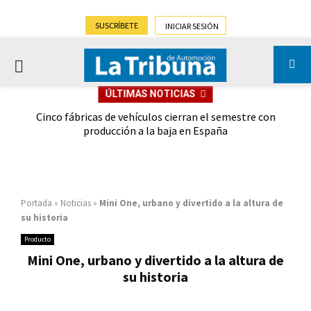
SUSCRÍBETE
INICIAR SESIÓN
PRIMARY
ÚLTIMAS NOTICIAS
MENU
 las
Cinco fábricas de vehículos cierran el semestre con
G
ión
producción a la baja en España
Portada
»
Noticias
»
Mini One, urbano y divertido a la altura de
su historia
Producto
Mini One, urbano y divertido a la altura de
su historia