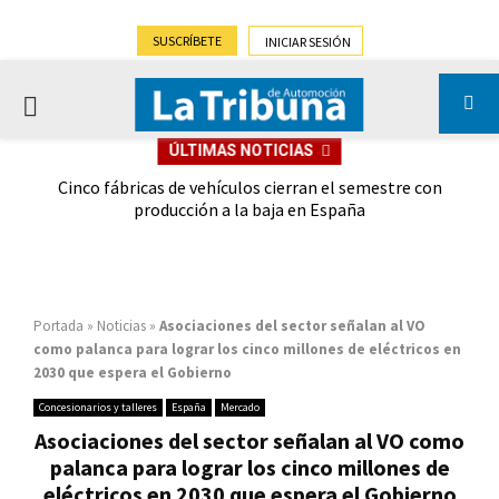
SUSCRÍBETE
INICIAR SESIÓN
PRIMARY
ÚLTIMAS NOTICIAS
MENU
 las
Cinco fábricas de vehículos cierran el semestre con
G
ión
producción a la baja en España
Portada
»
Noticias
»
Asociaciones del sector señalan al VO
como palanca para lograr los cinco millones de eléctricos en
2030 que espera el Gobierno
Concesionarios y talleres
España
Mercado
Asociaciones del sector señalan al VO como
palanca para lograr los cinco millones de
eléctricos en 2030 que espera el Gobierno