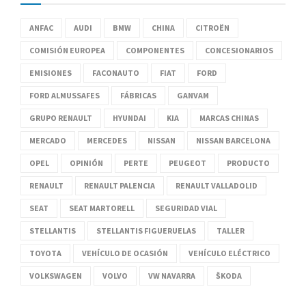
ANFAC
AUDI
BMW
CHINA
CITROËN
COMISIÓN EUROPEA
COMPONENTES
CONCESIONARIOS
EMISIONES
FACONAUTO
FIAT
FORD
FORD ALMUSSAFES
FÁBRICAS
GANVAM
GRUPO RENAULT
HYUNDAI
KIA
MARCAS CHINAS
MERCADO
MERCEDES
NISSAN
NISSAN BARCELONA
OPEL
OPINIÓN
PERTE
PEUGEOT
PRODUCTO
RENAULT
RENAULT PALENCIA
RENAULT VALLADOLID
SEAT
SEAT MARTORELL
SEGURIDAD VIAL
STELLANTIS
STELLANTIS FIGUERUELAS
TALLER
TOYOTA
VEHÍCULO DE OCASIÓN
VEHÍCULO ELÉCTRICO
VOLKSWAGEN
VOLVO
VW NAVARRA
ŠKODA