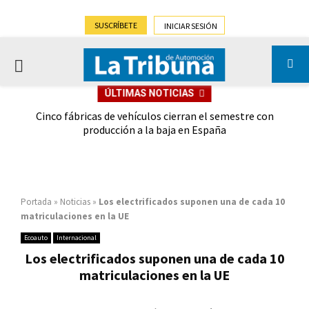
SUSCRÍBETE
INICIAR SESIÓN
PRIMARY
ÚLTIMAS NOTICIAS
MENU
 las
Cinco fábricas de vehículos cierran el semestre con
G
ión
producción a la baja en España
Portada
»
Noticias
»
Los electrificados suponen una de cada 10
matriculaciones en la UE
Ecoauto
Internacional
Los electrificados suponen una de cada 10
matriculaciones en la UE