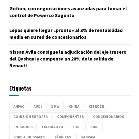
Gotion, con negociaciones avanzadas para tomar el
control de Powerco Sagunto
Lepas quiere llegar «pronto» al 3% de rentabilidad
media en su red de concesionarios
Nissan Ávila consigue la adjudicación del eje trasero
del Qashqai y compensa un 20% de la salida de
Renault
Etiquetas
ANFAC
AUDI
BMW
CHINA
CITROËN
COMISIÓN EUROPEA
COMPONENTES
CONCESIONARIOS
EMISIONES
FACONAUTO
FIAT
FORD
FORD ALMUSSAFES
FÁBRICAS
GANVAM