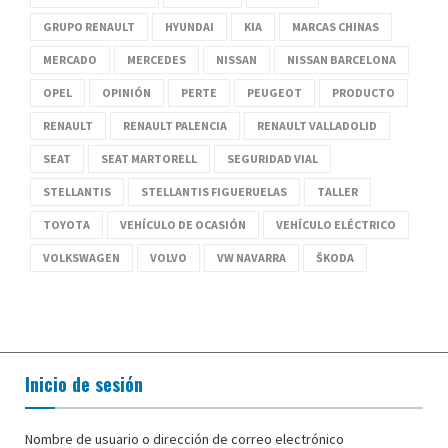
GRUPO RENAULT
HYUNDAI
KIA
MARCAS CHINAS
MERCADO
MERCEDES
NISSAN
NISSAN BARCELONA
OPEL
OPINIÓN
PERTE
PEUGEOT
PRODUCTO
RENAULT
RENAULT PALENCIA
RENAULT VALLADOLID
SEAT
SEAT MARTORELL
SEGURIDAD VIAL
STELLANTIS
STELLANTIS FIGUERUELAS
TALLER
TOYOTA
VEHÍCULO DE OCASIÓN
VEHÍCULO ELÉCTRICO
VOLKSWAGEN
VOLVO
VW NAVARRA
ŠKODA
Inicio de sesión
Nombre de usuario o dirección de correo electrónico