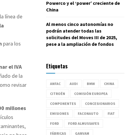
Powerco y el ‘power’ creciente de
China
a línea de
Al menos cinco autonomías no
la
podrán atender todas las
a
solicitudes del Moves III de 2025,
n
para los
pese a la ampliación de fondos
Etiquetas
nar el IVA
ñado de la
como revisar
ANFAC
AUDI
BMW
CHINA
CITROËN
COMISIÓN EUROPEA
COMPONENTES
CONCESIONARIOS
00 millones
EMISIONES
FACONAUTO
FIAT
ículos
FORD
FORD ALMUSSAFES
ntaminantes,
FÁBRICAS
GANVAM