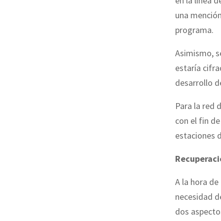
en la línea 
una mención 
programa.
Asimismo, s
estaría cifr
desarrollo d
Para la red d
con el fin d
estaciones d
Recuperaci
A la hora de
necesidad 
dos aspectos