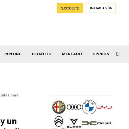
INICIAR SESIÓN
SUSCRÍBETE
RENTING
ECOAUTO
MERCADO
OPINIÓN
Car
ayudas para
 y un