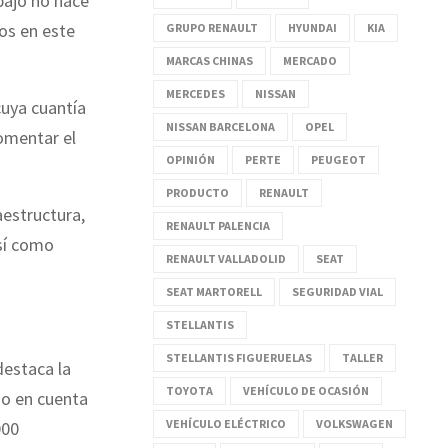
bajo no hace
dos en este
GRUPO RENAULT
HYUNDAI
KIA
MARCAS CHINAS
MERCADO
MERCEDES
NISSAN
cuya cuantía
NISSAN BARCELONA
OPEL
fomentar el
OPINIÓN
PERTE
PEUGEOT
PRODUCTO
RENAULT
aestructura,
RENAULT PALENCIA
así como
RENAULT VALLADOLID
SEAT
SEAT MARTORELL
SEGURIDAD VIAL
STELLANTIS
STELLANTIS FIGUERUELAS
TALLER
destaca la
TOYOTA
VEHÍCULO DE OCASIÓN
do en cuenta
VEHÍCULO ELÉCTRICO
VOLKSWAGEN
000