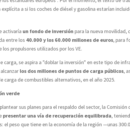
de los estándares europeos". Por el momento, el texto de tra
explícita a si los coches de diésel y gasolina estarían inclui
e activaría
un fondo de inversión
para la nueva movilidad, 
ada entre los
40.000 y los 60.000 millones de euros
, para 
e los propulsores utilizados por los VE.
e carga, se aspira a "doblar la inversión" en este tipo de infr
e alcanzar
los dos millones de puntos de carga públicos
, 
e carga de combustibles alternativos, en el año 2025.
ón verde
 plantear sus planes para el respaldo del sector, la Comisión 
de
presentar una vía de recuperación equilibrada
, tenien
: el peso que tiene en la economía de la región —unas 300.