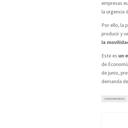
empresas eu
la urgencia 
Por ello, la
producir y v
la movilida
Este es
un e
de Economía 
de junio, pr
demanda de 
CORONAVIRUS