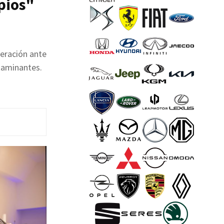
pios"
eración ante
ntaminantes.