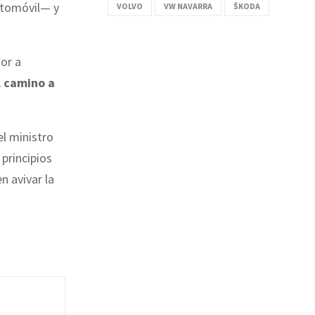
utomóvil— y
VOLVO
VW NAVARRA
ŠKODA
tor a
l camino a
el ministro
principios
n avivar la