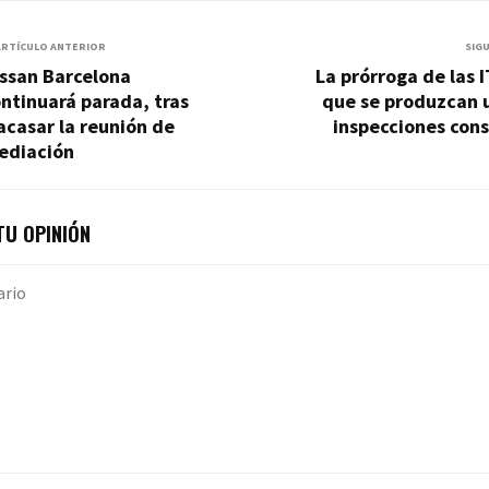
ARTÍCULO ANTERIOR
SIG
issan Barcelona
La prórroga de las 
ntinuará parada, tras
que se produzcan u
acasar la reunión de
inspecciones con
ediación
U OPINIÓN