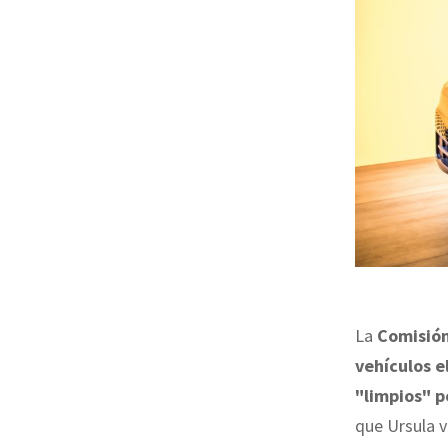
La
Comisió
vehículos e
"limpios" p
que Ursula v