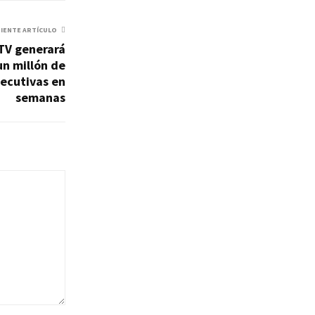
UIENTE ARTÍCULO
ITV generará
n millón de
secutivas en
semanas