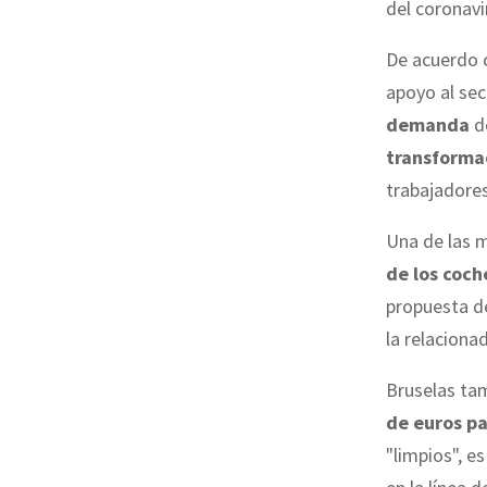
del coronavi
De acuerdo 
apoyo al sec
demanda
de
transformac
trabajadores
Una de las 
de los coch
propuesta de
la relaciona
Bruselas ta
de euros pa
"limpios", e