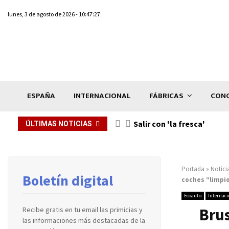
lunes, 3 de agosto de 2026 - 10:47:27
ESPAÑA
INTERNACIONAL
FÁBRICAS
CONC
Salir con 'la fresca'
ÚLTIMAS NOTICIAS
Portada
»
Notici
Boletín digital
coches “limpi
Ecoauto
Internaci
Brus
Recibe gratis en tu email las primicias y
las informaciones más destacadas de la