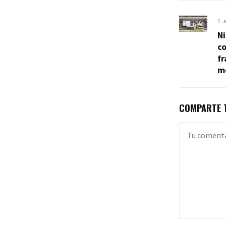
N
co
fr
m
COMPARTE T