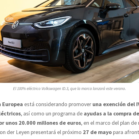
El 100% eléctrico Volkswagen ID.3, que la marca lanzará este verano.
n Europea
está considerando promover
una exención del I
léctricos
, así como un programa de
ayudas a la compra de
or unos 20.000 millones de euros
, en el marco del plan de
on der Leyen presentará el próximo
27 de mayo
para afronta