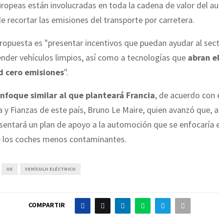
ropeas están involucradas en toda la cadena de valor del a
de recortar las emisiones del transporte por carretera.
 propuesta es "presentar incentivos que puedan ayudar al sec
ender vehículos limpios, así como a tecnologías que
abran e
d cero emisiones
".
nfoque similar al que planteará Francia
, de acuerdo con 
y Fianzas de este país, Bruno Le Maire, quien avanzó que, a 
esentará un plan de apoyo a la automoción que se enfocaría e
los coches menos contaminantes.
UE
VEHÍCULO ELÉCTRICO
COMPARTIR