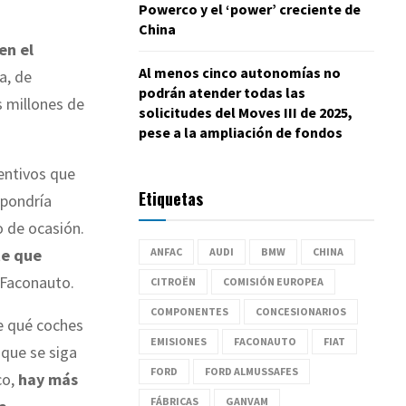
Powerco y el ‘power’ creciente de
China
en el
Al menos cinco autonomías no
a, de
podrán atender todas las
s millones de
solicitudes del Moves III de 2025,
pese a la ampliación de fondos
centivos que
Etiquetas
upondría
 de ocasión.
ANFAC
AUDI
BMW
CHINA
te que
 Faconauto.
CITROËN
COMISIÓN EUROPEA
COMPONENTES
CONCESIONARIOS
re qué coches
EMISIONES
FACONAUTO
FIAT
 que se siga
FORD
FORD ALMUSSAFES
co,
hay más
FÁBRICAS
GANVAM