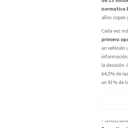
de 15 millo
normativa 
años copan 
Cada vez má
primera opc
un vehículo 
información
la decisión.
64,5% de las
un 91% de l
ARTÍCULO ANTE