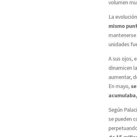
volumen mue
La evolución
mismo punt
mantenerse l
unidades fue
A sus ojos, 
dinamicen la
aumentar, d
En mayo,
se
acumulaba,
Según Palaci
se pueden co
perpetuando 