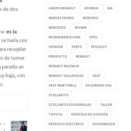
a
s de dos
GRUPO RENAULT
HYUNDAI
KIA
MARCAS CHINAS
MERCADO
MERCEDES
NISSAN
ra:
es la
NISSAN BARCELONA
OPEL
 se haría con
OPINIÓN
PERTE
PEUGEOT
ara recopilar
PRODUCTO
RENAULT
es de tomar
a parada un
RENAULT PALENCIA
uy baja, con
RENAULT VALLADOLID
SEAT
s.
SEAT MARTORELL
SEGURIDAD VIAL
STELLANTIS
STELLANTIS FIGUERUELAS
TALLER
TOYOTA
VEHÍCULO DE OCASIÓN
VEHÍCULO ELÉCTRICO
VOLKSWAGEN
O