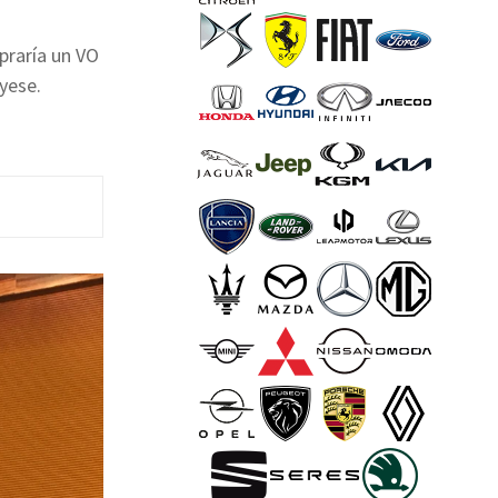
praría un VO
yese.