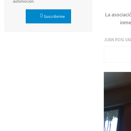
automoción.
La asociaci
Suscribirme
inme
JUAN ROIG VA