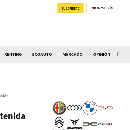
INICIAR SESIÓN
SUSCRÍBETE
RENTING
ECOAUTO
MERCADO
OPINIÓN
Car
asión
tenida