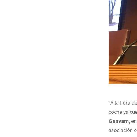
"A la hora d
coche ya cue
Ganvam
, e
asociación 