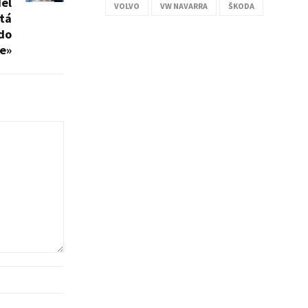
del
VOLVO
VW NAVARRA
ŠKODA
tá
do
e»