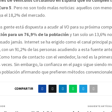
nes de vehículos circulando en España que no cumplen l
Euro 5
. Pero no son todo malas noticias: aquellos con meno
ya el 18,2% del mercado.
s gente está dispuesta a acudir al VO para su próxima comp
ión para un 76,9% de la población
y tan solo un 13,6% no
usado jamás. Internet se ha erigido como el canal principal p
, con un 91,2% de las personas acudiendo a esta fuente ant
 Como toma de contacto con el vendedor, la red es la primer
 veces. Sin embargo, la confianza en el pago sigue siendo m
a población afirmando que prefieren métodos convencionale
COMPARTIR
RIOR
SIGUIENTE ARTÍCUL