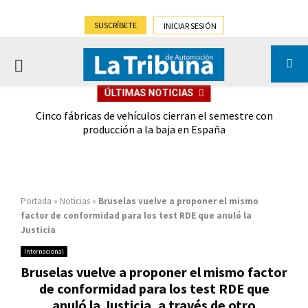
SUSCRÍBETE
INICIAR SESIÓN
PRIMARY
ÚLTIMAS NOTICIAS
MENU
 las
Cinco fábricas de vehículos cierran el semestre con
G
ión
producción a la baja en España
Portada
»
Noticias
»
Bruselas vuelve a proponer el mismo
factor de conformidad para los test RDE que anuló la
Justicia
Internacional
Bruselas vuelve a proponer el mismo factor
de conformidad para los test RDE que
anuló la Justicia, a través de otro