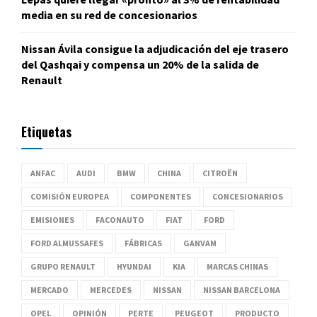
media en su red de concesionarios
Nissan Ávila consigue la adjudicación del eje trasero
del Qashqai y compensa un 20% de la salida de
Renault
Etiquetas
ANFAC
AUDI
BMW
CHINA
CITROËN
COMISIÓN EUROPEA
COMPONENTES
CONCESIONARIOS
EMISIONES
FACONAUTO
FIAT
FORD
FORD ALMUSSAFES
FÁBRICAS
GANVAM
GRUPO RENAULT
HYUNDAI
KIA
MARCAS CHINAS
MERCADO
MERCEDES
NISSAN
NISSAN BARCELONA
OPEL
OPINIÓN
PERTE
PEUGEOT
PRODUCTO