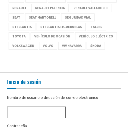
RENAULT
RENAULT PALENCIA
RENAULT VALLADOLID
SEAT
SEAT MARTORELL
SEGURIDAD VIAL
STELLANTIS
STELLANTIS FIGUERUELAS
TALLER
TOYOTA
VEHÍCULO DE OCASIÓN
VEHÍCULO ELÉCTRICO
VOLKSWAGEN
VOLVO
VW NAVARRA
ŠKODA
Inicio de sesión
Nombre de usuario o dirección de correo electrónico
Contraseña