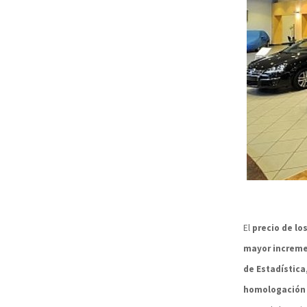
El
precio de lo
mayor increme
de Estadística
homologación