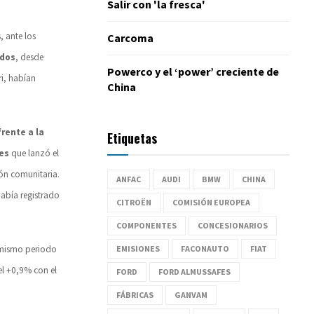
Salir con 'la fresca'
 ante los
Carcoma
ados
, desde
Powerco y el ‘power’ creciente de
ri, habían
China
rente a la
Etiquetas
es
que lanzó el
ión comunitaria.
ANFAC
AUDI
BMW
CHINA
había registrado
CITROËN
COMISIÓN EUROPEA
COMPONENTES
CONCESIONARIOS
EMISIONES
FACONAUTO
FIAT
 mismo periodo
el +0,9% con el
FORD
FORD ALMUSSAFES
FÁBRICAS
GANVAM