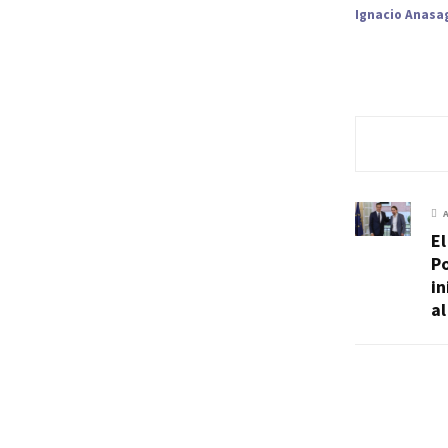
Ignacio Anasag
E
P
i
al