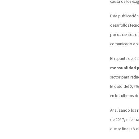
causa de los exi
Esta publicación
desarrollos tec
pocos cientos d
comunicado a su 
El repunte del 
mensualidad p
sector para reduc
El dato del 0,7%
en los últimos d
Analizando los
r
de 2017, mientr
que se finalizó e