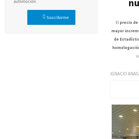
nu
automoción.
Suscribirme
El
precio de
mayor increm
de Estadísti
homologació
c
IGNACIO ANAS