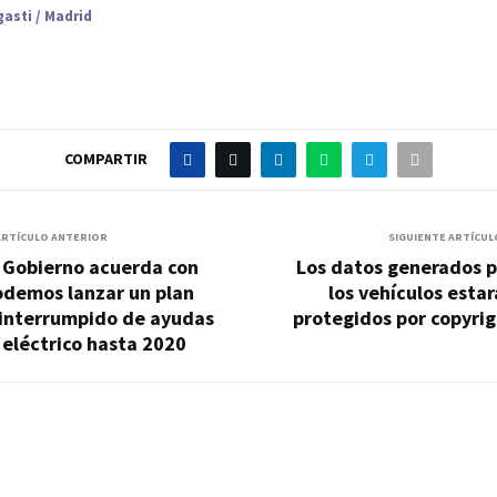
asti / Madrid
COMPARTIR
ARTÍCULO ANTERIOR
SIGUIENTE ARTÍCUL
l Gobierno acuerda con
Los datos generados p
odemos lanzar un plan
los vehículos esta
ninterrumpido de ayudas
protegidos por copyri
 eléctrico hasta 2020