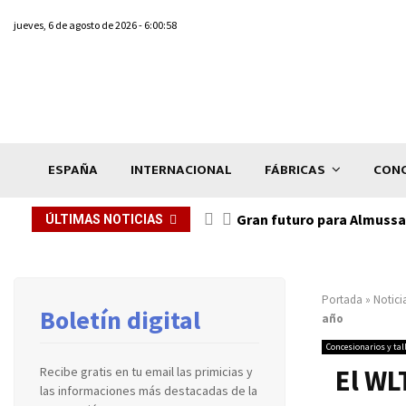
jueves, 6 de agosto de 2026 - 6:00:58
ESPAÑA
INTERNACIONAL
FÁBRICAS
CONC
Gran futuro para Almussaf
ÚLTIMAS NOTICIAS
Portada
»
Notici
Boletín digital
año
Concesionarios y tal
El WL
Recibe gratis en tu email las primicias y
las informaciones más destacadas de la