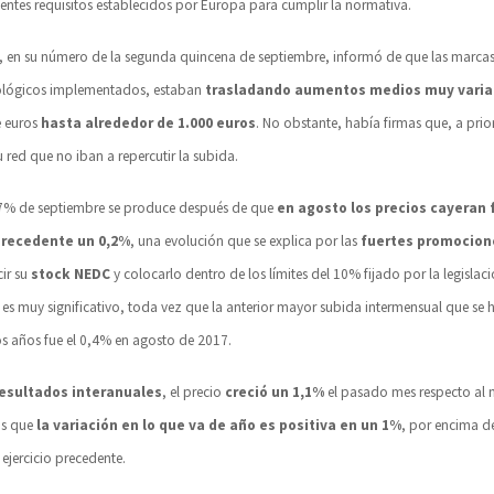
gentes requisitos establecidos por Europa para cumplir la normativa.
, en su número de la segunda quincena de septiembre, informó de que las marcas,
nológicos implementados, estaban
trasladando aumentos medios muy vari
e euros
hasta alrededor de 1.000 euros
. No obstante, había firmas que, a prio
red que no iban a repercutir la subida.
0,7% de septiembre se produce después de que
en agosto los precios cayeran f
recedente un 0,2%
, una evolución que se explica por las
fuertes promocion
ir su
stock NEDC
y colocarlo dentro de los límites del 10% fijado por la legislac
 es muy significativo, toda vez que la anterior mayor subida intermensual que se 
os años fue el 0,4% en agosto de 2017.
esultados interanuales
, el precio
creció un 1,1%
el pasado mes respecto al
as que
la variación en lo que va de año es positiva en un 1%
, por encima d
l ejercicio precedente.