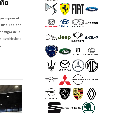
año
 que supone
el
ituto Nacional
n vigor de la
 los vehículos a
a.