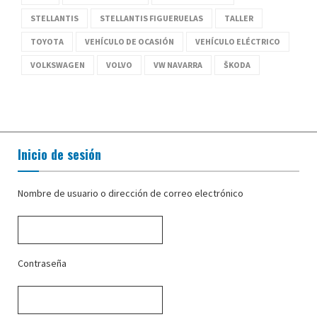
STELLANTIS
STELLANTIS FIGUERUELAS
TALLER
TOYOTA
VEHÍCULO DE OCASIÓN
VEHÍCULO ELÉCTRICO
VOLKSWAGEN
VOLVO
VW NAVARRA
ŠKODA
Inicio de sesión
Nombre de usuario o dirección de correo electrónico
Contraseña