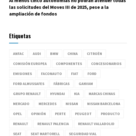
Al menos cinco autonomías no podrán atender todas
las solicitudes del Moves III de 2025, pese a la
ampliación de fondos
Etiquetas
ANFAC
AUDI
BMW
CHINA
CITROËN
COMISIÓN EUROPEA
COMPONENTES
CONCESIONARIOS
EMISIONES
FACONAUTO
FIAT
FORD
FORD ALMUSSAFES
FÁBRICAS
GANVAM
GRUPO RENAULT
HYUNDAI
KIA
MARCAS CHINAS
MERCADO
MERCEDES
NISSAN
NISSAN BARCELONA
OPEL
OPINIÓN
PERTE
PEUGEOT
PRODUCTO
RENAULT
RENAULT PALENCIA
RENAULT VALLADOLID
SEAT
SEAT MARTORELL
SEGURIDAD VIAL