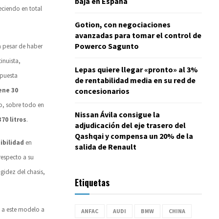
baja en España
reciendo en total
Gotion, con negociaciones
avanzadas para tomar el control de
Powerco Sagunto
 a pesar de haber
tinuista,
Lepas quiere llegar «pronto» al 3%
apuesta
de rentabilidad media en su red de
concesionarios
ene 30
so, sobre todo en
Nissan Ávila consigue la
370 litros
.
adjudicación del eje trasero del
Qashqai y compensa un 20% de la
sibilidad
en
salida de Renault
especto a su
gidez del chasis,
Etiquetas
a a este modelo a
ANFAC
AUDI
BMW
CHINA