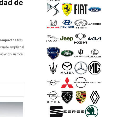
idad de
compactos
tras
etende ampliar el
reciendo en total