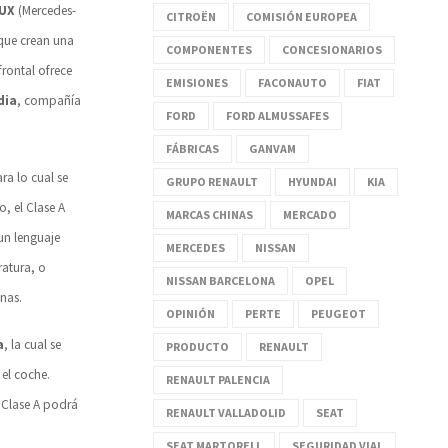
BUX
(Mercedes-
CITROËN
COMISIÓN EUROPEA
que crean una
COMPONENTES
CONCESIONARIOS
frontal ofrece
EMISIONES
FACONAUTO
FIAT
dia
, compañía
FORD
FORD ALMUSSAFES
FÁBRICAS
GANVAM
ra lo cual se
GRUPO RENAULT
HYUNDAI
KIA
, el Clase A
MARCAS CHINAS
MERCADO
un lenguaje
MERCEDES
NISSAN
ratura, o
NISSAN BARCELONA
OPEL
nas.
OPINIÓN
PERTE
PEUGEOT
a
, la cual se
PRODUCTO
RENAULT
 el coche.
RENAULT PALENCIA
n Clase A podrá
RENAULT VALLADOLID
SEAT
SEAT MARTORELL
SEGURIDAD VIAL