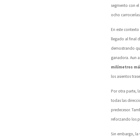
segmento con el 
ocho carrocerías
En este contexto
llegado al final 
demostrando qu
ganadora. Aun as
milímetros má
los asientos tras
Por otra parte, l
todas las direc
predecesor. Tamb
reforzando los p
Sin embargo, la 