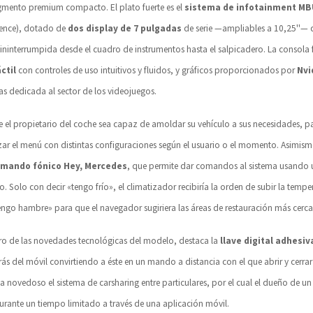
gmento premium compacto. El plato fuerte es el
sistema de infotainment M
ience), dotado de
dos display de 7 pulgadas
de serie —ampliables a 10,25''— 
l ininterrumpida desde el cuadro de instrumentos hasta el salpicadero. La consola 
ctil
con controles de uso intuitivos y fluidos, y gráficos proporcionados por
Nvi
cas dedicada al sector de los videojuegos.
ue el propietario del coche sea capaz de amoldar su vehículo a sus necesidades, pa
ar el menú con distintas configuraciones según el usuario o el momento. Asimismo
mando fónico Hey, Mercedes
, que permite dar comandos al sistema usando 
to. Solo con decir «tengo frío», el climatizador recibiría la orden de subir la tempe
tengo hambre» para que el navegador sugiriera las áreas de restauración más cerca
ro de las novedades tecnológicas del modelo, destaca la
llave digital adhesiv
ás del móvil convirtiendo a éste en un mando a distancia con el que abrir y cerrar
ta novedoso el sistema de carsharing entre particulares, por el cual el dueño de u
urante un tiempo limitado a través de una aplicación móvil.