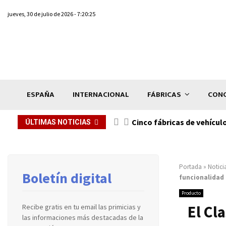
jueves, 30 de julio de 2026 - 7:20:25
ESPAÑA
INTERNACIONAL
FÁBRICAS
CONC
n de...
Cinco fábricas de vehícul
ÚLTIMAS NOTICIAS
Portada
»
Notici
Boletín digital
funcionalidad 
Producto
El Cl
Recibe gratis en tu email las primicias y
las informaciones más destacadas de la