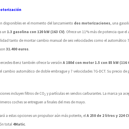
otorización
án disponibles en el momento del lanzamiento
dos motorizaciones
, una gasoli
s un
1.3 gasolina con 120 kW (163 CV)
. Ofrece un 11% más de potencia que el 
bilidad tanto de montar cambio manual de seis velocidades como el automático 
 son
31.400 euros
.
Mercedes-Benz también ofrece la versión
A 180d con motor 1.5 con 85 kW (116 
el cambio automático de doble embrague y 7 velocidades 7G-DCT. Su precio de 
ones incluyen filtros de CO
y partículas en sendos carburantes. La marca ya ace
2
rimeros coches se entreguen a finales del mes de mayo.
rá a estas opciones un propulsor aún más potente, el
A 250 de 2 litros y 224 C
ión total
4Matic
.