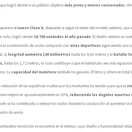
que logró abrirse a un público objetivo
más joven y menos conservador
, of
.
 aparece el
nuevo Clase A
, dispuesto a seguir la estela del modelo anterior, que
de ciclo, logró vender
10.700 unidades el año pasado
. El diseño exterior es con
e la combinación de coche compacto con
aires deportivos
sigue siendo una 
í, la
longitud aumenta 120 milímetros
hasta los 4,42 metros y la
batalla ti
s
, hasta los 2,72 metros, lo cual contribuye a que el habitáculo sea más espacio
eros. La
capacidad del maletero
también ha ganado 29 litros y ofrece en total
a reducción de las superficies ocultas por los montantes ha servido para que la
vi
ciones mejore en aproximadamente un 10%,
reduciendo los ángulos muertos
r
ién se ha contribuido a reducir los ruidos durante la conducción al aumentar la ri
unto de unión.
verdadera revolución se encuentra en el interior, cuyo diseño y funcionalidad sitú