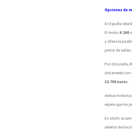
Opciones de m
En España estar
El motor
A 200
e
y ofrece la posi
precio de salida
Por otra parte, 
únicamente con 
32.700 euros
.
Ambas motorizaci
espera que los p
En otoño se suma
sistema de tracc