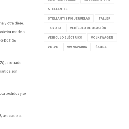
STELLANTIS
STELLANTIS FIGUERUELAS
TALLER
na y otra diésel.
TOYOTA
VEHÍCULO DE OCASIÓN
anterior modelo
VEHÍCULO ELÉCTRICO
VOLKSWAGEN
7G-DCT. Su
VOLVO
VW NAVARRA
ŠKODA
CV)
, asociado
partida son
pta pedidos y se
V
, asociado al