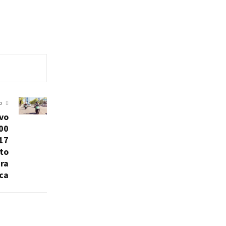
O
vo
00
17
nto
ra
ca