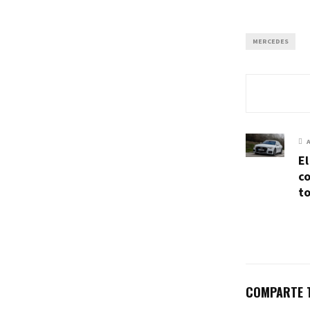
MERCEDES
El
co
t
COMPARTE T