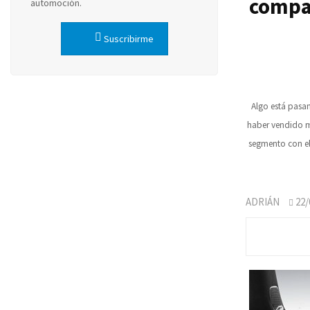
compac
automoción.
Suscribirme
Algo está pasa
haber vendido má
segmento con el
ADRIÁN
22/