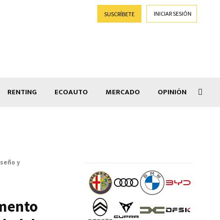
INICIAR SESIÓN
SUSCRÍBETE
RENTING
ECOAUTO
MERCADO
OPINIÓN
Goti
iseño y
gmento