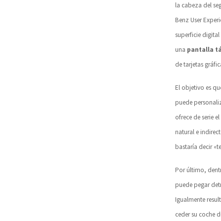
la cabeza del se
Benz User Exper
superficie digita
una
pantalla tá
de tarjetas gráfi
El objetivo es q
puede personaliz
ofrece de serie el
natural e indirec
bastaría decir «
Por último, dent
puede pegar detr
Igualmente resul
ceder su coche d