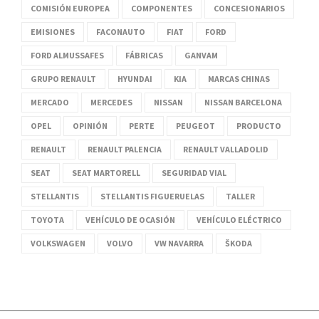
COMISIÓN EUROPEA
COMPONENTES
CONCESIONARIOS
EMISIONES
FACONAUTO
FIAT
FORD
FORD ALMUSSAFES
FÁBRICAS
GANVAM
GRUPO RENAULT
HYUNDAI
KIA
MARCAS CHINAS
MERCADO
MERCEDES
NISSAN
NISSAN BARCELONA
OPEL
OPINIÓN
PERTE
PEUGEOT
PRODUCTO
RENAULT
RENAULT PALENCIA
RENAULT VALLADOLID
SEAT
SEAT MARTORELL
SEGURIDAD VIAL
STELLANTIS
STELLANTIS FIGUERUELAS
TALLER
TOYOTA
VEHÍCULO DE OCASIÓN
VEHÍCULO ELÉCTRICO
VOLKSWAGEN
VOLVO
VW NAVARRA
ŠKODA