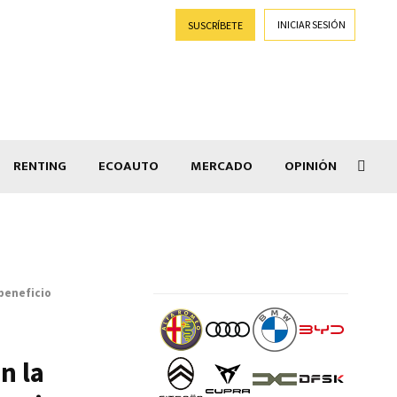
INICIAR SESIÓN
SUSCRÍBETE
RENTING
ECOAUTO
MERCADO
OPINIÓN
Goti
 beneficio
n la