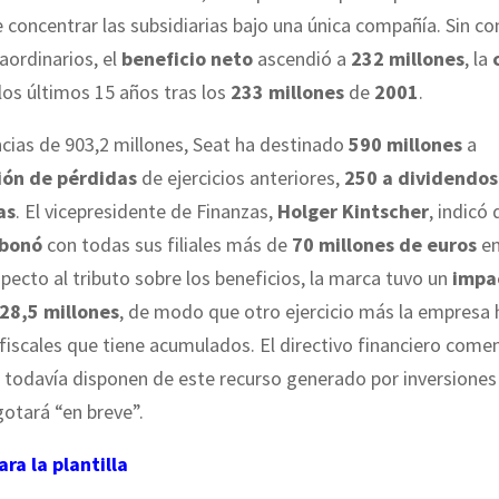
 concentrar las subsidiarias bajo una única compañía. Sin co
aordinarios, el
beneficio neto
ascendió a
232 millones
, la
los últimos 15 años tras los
233 millones
de
2001
.
cias de 903,2 millones, Seat ha destinado
590 millones
a
ón de pérdidas
de ejercicios anteriores,
250 a dividendos
as
. El vicepresidente de Finanzas,
Holger Kintscher
, indicó 
bonó
con todas sus filiales más de
70 millones de euros
en
pecto al tributo sobre los beneficios, la marca tuvo un
impa
28,5 millones
, de modo que otro ejercicio más la empresa 
 fiscales que tiene acumulados. El directivo financiero come
 todavía disponen de este recurso generado por inversiones
gotará “en breve”.
ra la plantilla