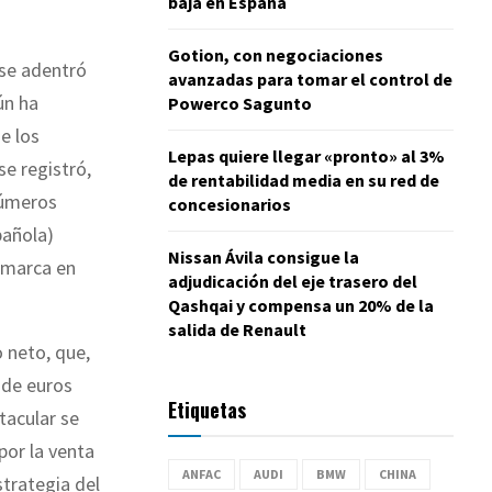
baja en España
Gotion, con negociaciones
 se adentró
avanzadas para tomar el control de
ún ha
Powerco Sagunto
de los
Lepas quiere llegar «pronto» al 3%
se registró,
de rentabilidad media en su red de
números
concesionarios
pañola)
Nissan Ávila consigue la
a marca en
adjudicación del eje trasero del
Qashqai y compensa un 20% de la
salida de Renault
 neto, que,
de euros
Etiquetas
tacular se
por la venta
ANFAC
AUDI
BMW
CHINA
strategia del