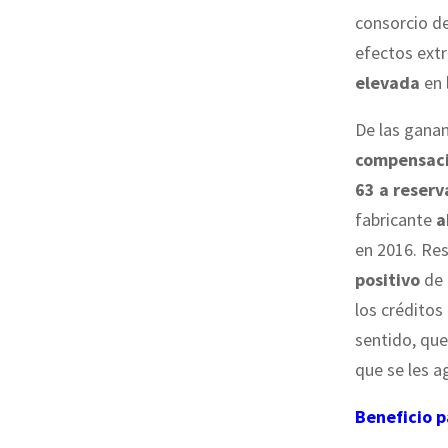
consorcio de
efectos extr
elevada
en 
De las ganan
compensaci
63 a reserv
fabricante
a
en 2016. Res
positivo
de
los créditos
sentido, que
que se les a
Beneficio pa