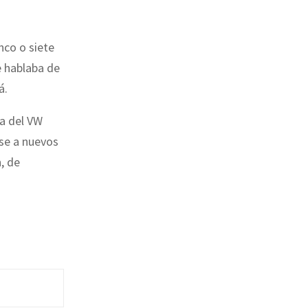
nco o siete
e hablaba de
á.
a del VW
rse a nuevos
, de