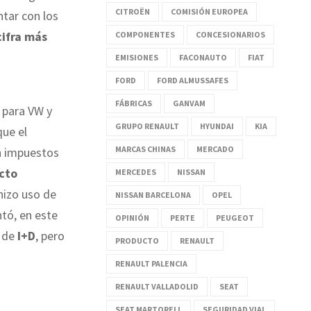
CITROËN
COMISIÓN EUROPEA
ntar con los
cifra más
COMPONENTES
CONCESIONARIOS
EMISIONES
FACONAUTO
FIAT
FORD
FORD ALMUSSAFES
FÁBRICAS
GANVAM
para VW y
GRUPO RENAULT
HYUNDAI
KIA
que el
MARCAS CHINAS
MERCADO
 impuestos
cto
MERCEDES
NISSAN
hizo uso de
NISSAN BARCELONA
OPEL
ntó, en este
OPINIÓN
PERTE
PEUGEOT
 de
I+D
, pero
PRODUCTO
RENAULT
RENAULT PALENCIA
RENAULT VALLADOLID
SEAT
SEAT MARTORELL
SEGURIDAD VIAL