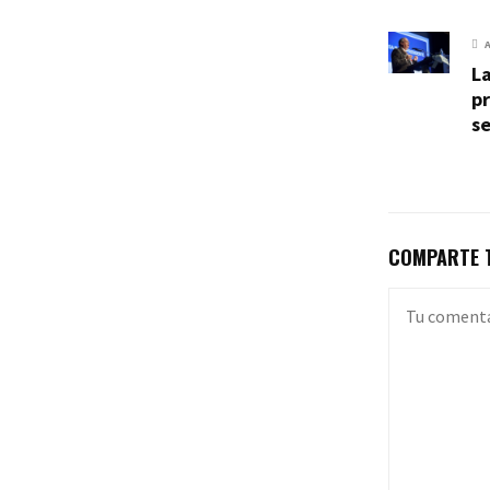
La
p
se
COMPARTE T