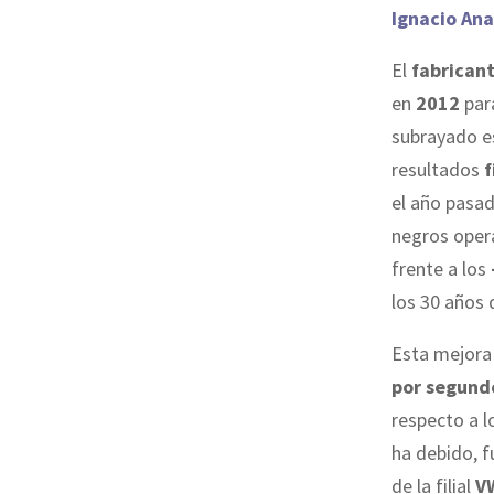
Ignacio Ana
El
fabrican
en
2012
para
subrayado e
resultados
f
el año pasa
negros oper
frente a los
los 30 años 
Esta mejora 
por segund
respecto a l
ha debido, 
de la filial
VW