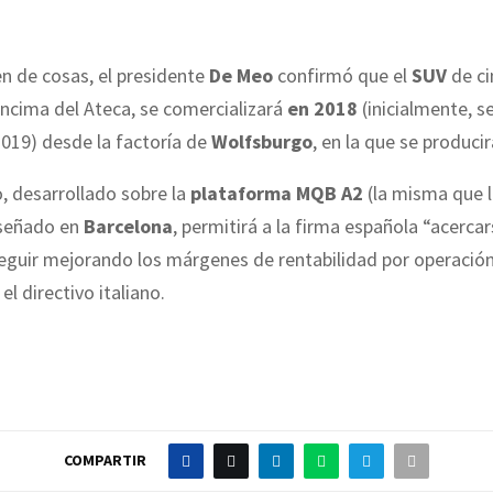
n de cosas, el presidente
De Meo
confirmó que el
SUV
de ci
encima del Ateca, se comercializará
en 2018
(inicialmente, s
2019) desde la factoría de
Wolfsburgo
, en la que se producir
, desarrollado sobre la
plataforma MQB A2
(la misma que l
iseñado en
Barcelona
, permitirá a la firma española “acerca
seguir mejorando los márgenes de rentabilidad por operación
l directivo italiano.
COMPARTIR