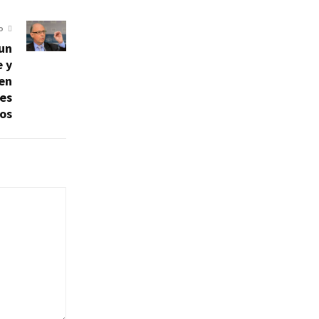
O
 un
e y
en
nes
os