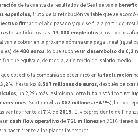
ración
de la cuenta de resultados de Seat se van a
benefici
es españoles
, fruto de la retribución variable que se acordó 
lectivo
firmado el año pasado y que se fija a partir del resu
n este sentido, los casi
13.000 empleados
a los que les afe
l van a cobrar en la próxima nómina una paga lineal (igual p
riales) de
480 euros
, lo que supone un
desembolso de 6,2 m
cifra que equivale, de media, a un tercio del salario medio.
que cosechó la compañía se escenificó en la
facturación
ne
n
3,2%
, hasta los
8.597 millones de euros
, después de come
hículos
, un 2,2% más. Asimismo, otro
hito
histórico tuvo lug
inversiones
. Seat movilizó
862 millones
(
+47%
), lo que re
as ventas frente al
7%
de
2015
. El vicepresidente de Finanz
 a un
cash flow operativo
de
761 millones
en 2016 tienen la
ra hacer frente a los planes inversores.