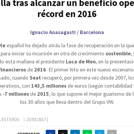
lla tras alcanzar un beneficio op
récord en 2016
Ignacio Anasagasti / Barcelona
te
español ha dejado atrás la fase de recuperación en la qu
para iniciar su incursión en otra de crecimiento
sostenible
,
o esta mañana el presidente
Luca de Meo
, en la presentac
financieros
de
2016
. El primer hito en este nuevo escenario
sado, cuando
Seat
recuperó, por primera vez desde 2007, l
perativos, con
143,5 millones
de euros (según contabilidad
os
-7 millones
de
2015
, lo que supone el mejor guarismo de 
los 30 años que lleva dentro del Grupo VW.
LLESTEROS
23/03/2017
|