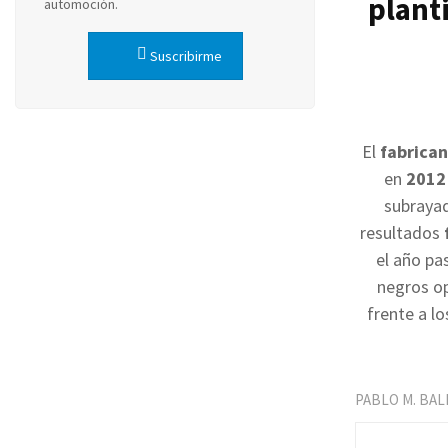
planti
automoción.
Suscribirme
El
fabrican
en
2012
subrayad
resultados
el año pa
negros o
frente a l
PABLO M. BA