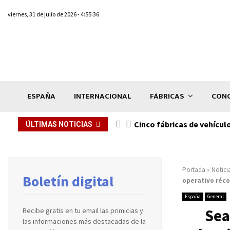
viernes, 31 de julio de 2026 - 4:55:36
ESPAÑA
INTERNACIONAL
FÁBRICAS
CONC
n de...
Cinco fábricas de vehícul
ÚLTIMAS NOTICIAS
Portada
»
Notici
Boletín digital
operativo réco
España
General
Sea
Recibe gratis en tu email las primicias y
las informaciones más destacadas de la