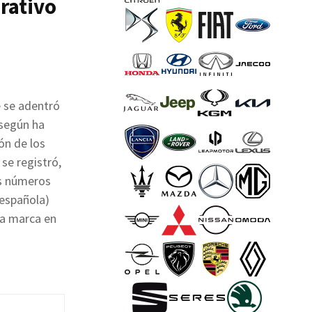
erativo
e se adentró
 según ha
ión de los
 se registró,
os números
 española)
la marca en