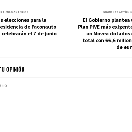
ARTÍCULO ANTERIOR
SIGUIENTE ARTÍCUL
s elecciones para la
El Gobierno plantea
residencia de Faconauto
Plan PIVE más exigent
 celebrarán el 7 de junio
un Movea dotados 
total con 66,6 millo
de eur
U OPINIÓN