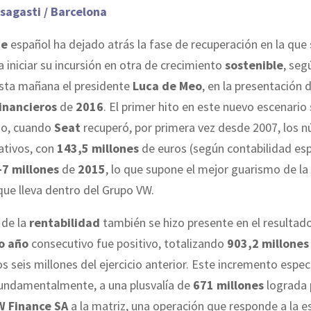
sagasti / Barcelona
te
español ha dejado atrás la fase de recuperación en la que
 iniciar su incursión en otra de crecimiento
sostenible
, seg
sta mañana el presidente
Luca de Meo
, en la presentación 
inancieros
de
2016
. El primer hito en este nuevo escenario 
do, cuando
Seat
recuperó, por primera vez desde 2007, los 
ativos, con
143,5 millones
de euros (según contabilidad es
-7 millones
de
2015
, lo que supone el mejor guarismo de l
que lleva dentro del Grupo VW.
de la
rentabilidad
también se hizo presente en el resultado
o año
consecutivo fue positivo, totalizando
903,2 millones
os seis millones del ejercicio anterior. Este incremento espec
fundamentalmente, a una plusvalía de
671 millones
lograda 
 Finance SA
a la matriz, una operación que responde a la e