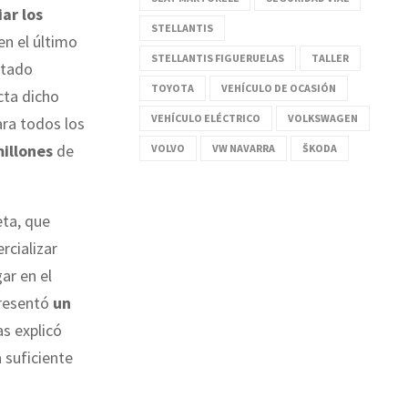
ar los
STELLANTIS
en el último
STELLANTIS FIGUERUELAS
TALLER
ltado
TOYOTA
VEHÍCULO DE OCASIÓN
cta dicho
VEHÍCULO ELÉCTRICO
VOLKSWAGEN
ara todos los
illones
de
VOLVO
VW NAVARRA
ŠKODA
ta, que
rcializar
ar en el
presentó
un
as explicó
 suficiente