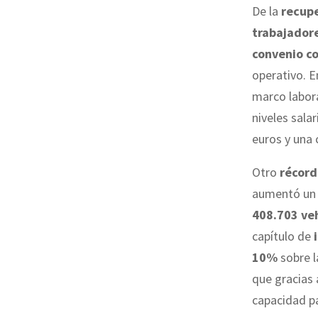
De la
recupe
trabajador
convenio co
operativo. E
marco labora
niveles sala
euros y una 
Otro
récord
aumentó u
408.703 ve
capítulo de
10%
sobre l
que gracias
capacidad pa