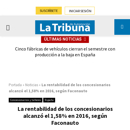
SUSCRÍBETE
INICIAR SESIÓN
PRIMARY
ÚLTIMAS NOTICIAS
MENU
 las
Cinco fábricas de vehículos cierran el semestre con
G
ión
producción a la baja en España
Portada
»
Noticias
»
La rentabilidad de los concesionarios
alcanzó el 1,58% en 2016, según Faconauto
Concesionarios y talleres
España
La rentabilidad de los concesionarios
alcanzó el 1,58% en 2016, según
Faconauto