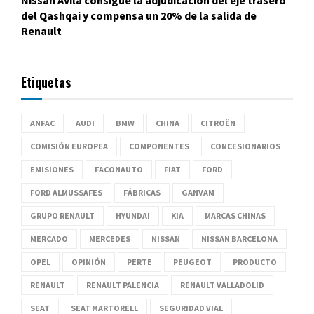
Nissan Ávila consigue la adjudicación del eje trasero
del Qashqai y compensa un 20% de la salida de
Renault
Etiquetas
ANFAC
AUDI
BMW
CHINA
CITROËN
COMISIÓN EUROPEA
COMPONENTES
CONCESIONARIOS
EMISIONES
FACONAUTO
FIAT
FORD
FORD ALMUSSAFES
FÁBRICAS
GANVAM
GRUPO RENAULT
HYUNDAI
KIA
MARCAS CHINAS
MERCADO
MERCEDES
NISSAN
NISSAN BARCELONA
OPEL
OPINIÓN
PERTE
PEUGEOT
PRODUCTO
RENAULT
RENAULT PALENCIA
RENAULT VALLADOLID
SEAT
SEAT MARTORELL
SEGURIDAD VIAL