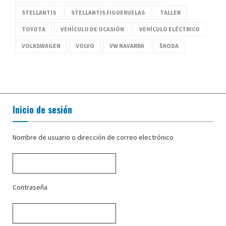
STELLANTIS
STELLANTIS FIGUERUELAS
TALLER
TOYOTA
VEHÍCULO DE OCASIÓN
VEHÍCULO ELÉCTRICO
VOLKSWAGEN
VOLVO
VW NAVARRA
ŠKODA
Inicio de sesión
Nombre de usuario o dirección de correo electrónico
Contraseña