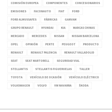
COMISIÓN EUROPEA
COMPONENTES
CONCESIONARIOS
EMISIONES
FACONAUTO
FIAT
FORD
FORD ALMUSSAFES
FÁBRICAS
GANVAM
GRUPO RENAULT
HYUNDAI
KIA
MARCAS CHINAS
MERCADO
MERCEDES
NISSAN
NISSAN BARCELONA
OPEL
OPINIÓN
PERTE
PEUGEOT
PRODUCTO
RENAULT
RENAULT PALENCIA
RENAULT VALLADOLID
SEAT
SEAT MARTORELL
SEGURIDAD VIAL
STELLANTIS
STELLANTIS FIGUERUELAS
TALLER
TOYOTA
VEHÍCULO DE OCASIÓN
VEHÍCULO ELÉCTRICO
VOLKSWAGEN
VOLVO
VW NAVARRA
ŠKODA