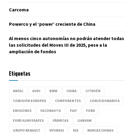
Carcoma
Powerco y el ‘power’ creciente de China
Al menos cinco autonomías no podrán atender todas
las solicitudes del Moves III de 2025, pese a la
ampliación de fondos
Etiquetas
ANFAC
AUDI
BMW
CHINA
CITROËN
COMISIÓN EUROPEA
COMPONENTES
CONCESIONARIOS
EMISIONES
FACONAUTO
FIAT
FORD
FORD ALMUSSAFES
FÁBRICAS
GANVAM
GRUPO RENAULT
HYUNDAI
KIA
MARCAS CHINAS