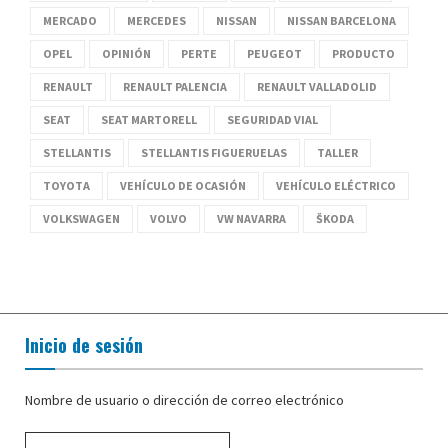
MERCADO
MERCEDES
NISSAN
NISSAN BARCELONA
OPEL
OPINIÓN
PERTE
PEUGEOT
PRODUCTO
RENAULT
RENAULT PALENCIA
RENAULT VALLADOLID
SEAT
SEAT MARTORELL
SEGURIDAD VIAL
STELLANTIS
STELLANTIS FIGUERUELAS
TALLER
TOYOTA
VEHÍCULO DE OCASIÓN
VEHÍCULO ELÉCTRICO
VOLKSWAGEN
VOLVO
VW NAVARRA
ŠKODA
Inicio de sesión
Nombre de usuario o dirección de correo electrónico