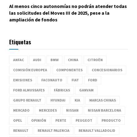
Al menos cinco autonomías no podrán atender todas
las solicitudes del Moves III de 2025, pese a la
ampliación de fondos
Etiquetas
ANFAC
AUDI
BMW
CHINA
CITROËN
COMISIÓN EUROPEA
COMPONENTES
CONCESIONARIOS
EMISIONES
FACONAUTO
FIAT
FORD
FORD ALMUSSAFES
FÁBRICAS
GANVAM
GRUPO RENAULT
HYUNDAI
KIA
MARCAS CHINAS
MERCADO
MERCEDES
NISSAN
NISSAN BARCELONA
OPEL
OPINIÓN
PERTE
PEUGEOT
PRODUCTO
RENAULT
RENAULT PALENCIA
RENAULT VALLADOLID