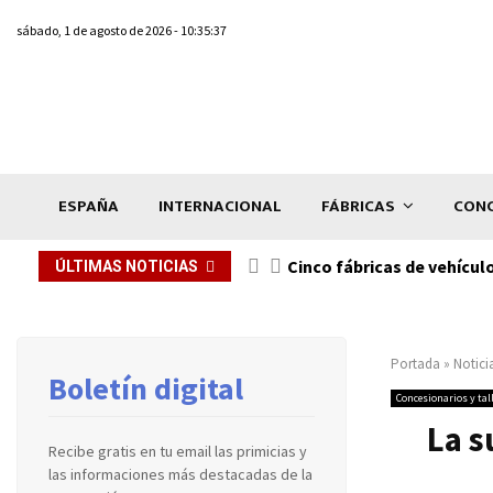
sábado, 1 de agosto de 2026 - 10:35:37
ESPAÑA
INTERNACIONAL
FÁBRICAS
CONC
n de...
Cinco fábricas de vehícul
ÚLTIMAS NOTICIAS
Portada
»
Notici
Boletín digital
Concesionarios y tal
La s
Recibe gratis en tu email las primicias y
las informaciones más destacadas de la