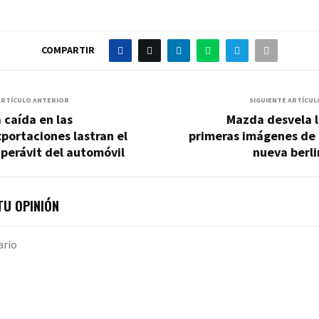
COMPARTIR
ARTÍCULO ANTERIOR
SIGUIENTE ARTÍCUL
 caída en las
Mazda desvela l
portaciones lastran el
primeras imágenes de 
perávit del automóvil
nueva berl
U OPINIÓN