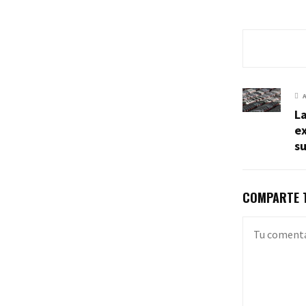
La
ex
su
COMPARTE T