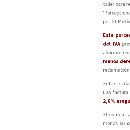
taller para 
'Percepcione
por Gt Motiv
Este porce
del IVA
pre
ahorran tene
menos dere
reclamación
Entre los d
una factura 
2,6% asegu
El estudio 
menos su
c