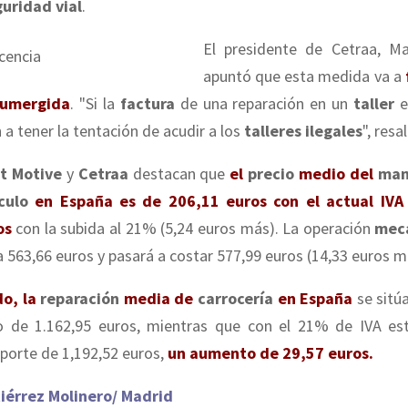
uridad vial
.
El presidente de Cetraa, Ma
apuntó que esta medida va a
sumergida
. "Si la
factura
de una reparación en un
taller
e
 a tener la tentación de acudir a los
talleres ilegales
", resa
t Motive
y
Cetraa
destacan que
el
precio
medio del
man
culo
en España es de 206,11 euros con el actual IVA
os
con la subida al 21% (5,24 euros más). La operación
mec
 563,66 euros y pasará a costar 577,99 euros (14,33 euros m
do, la
reparación
media de
carrocería
en España
se sitúa
o de 1.162,95 euros, mientras que con el 21% de IVA es
porte de 1,192,52 euros,
un aumento de 29,57 euros.
iérrez Molinero/ Madrid