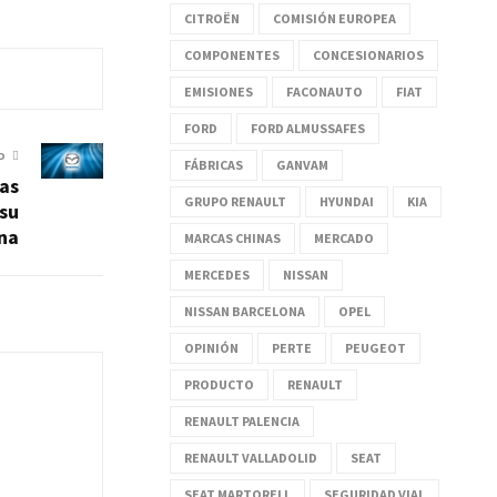
CITROËN
COMISIÓN EUROPEA
COMPONENTES
CONCESIONARIOS
EMISIONES
FACONAUTO
FIAT
FORD
FORD ALMUSSAFES
O
FÁBRICAS
GANVAM
as
GRUPO RENAULT
HYUNDAI
KIA
su
ina
MARCAS CHINAS
MERCADO
MERCEDES
NISSAN
NISSAN BARCELONA
OPEL
OPINIÓN
PERTE
PEUGEOT
PRODUCTO
RENAULT
RENAULT PALENCIA
RENAULT VALLADOLID
SEAT
SEAT MARTORELL
SEGURIDAD VIAL