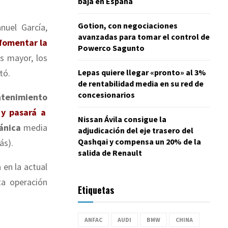
baja en España
Gotion, con negociaciones
nuel García,
avanzadas para tomar el control de
fomentar la
Powerco Sagunto
s mayor, los
Lepas quiere llegar «pronto» al 3%
ltó.
de rentabilidad media en su red de
concesionarios
tenimiento
 y pasará a
Nissan Ávila consigue la
ánica
media
adjudicación del eje trasero del
Qashqai y compensa un 20% de la
ás).
salida de Renault
 en la actual
ta operación
Etiquetas
ANFAC
AUDI
BMW
CHINA