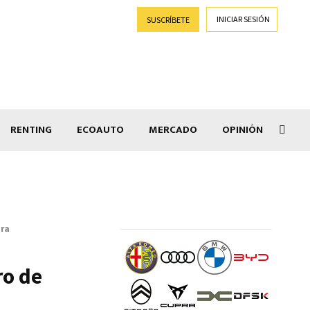
INICIAR SESIÓN
SUSCRÍBETE
RENTING
ECOAUTO
MERCADO
OPINIÓN
Goti
ura
ro de