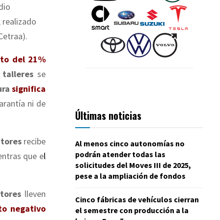
dio
 realizado
Cetraa).
nto del 21%
s
talleres
se
ura
significa
arantía ni de
Últimas noticias
tores
recibe
Al menos cinco autonomías no
podrán atender todas las
entras que e
l
solicitudes del Moves III de 2025,
pese a la ampliación de fondos
ctores
lleven
Cinco fábricas de vehículos cierran
to negativo
el semestre con producción a la